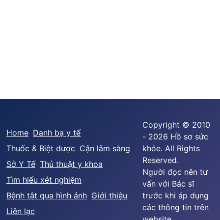
Copyright © 2010
Home
Danh bạ y tế
- 2026 Hồ sơ sức
Thuốc & Biệt dược
Cận lâm sàng
khỏe. All Rights
Reserved.
Sở Y Tế
Thủ thuật y khoa
Người đọc nên tư
Tìm hiểu xét nghiệm
vấn với Bác sĩ
Bệnh tật qua hình ảnh
Giới thiệu
trước khi áp dụng
các thông tin trên
Liên lạc
website.