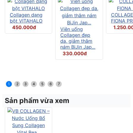
Collagen dạng
COLLAG
bột VITAHALO
FIONA P
450.000đ
1.250.0
Viên uống
Collagen đẹp
da, giảm thâm
nám BiJin Jap...
330.000đ
1
2
3
4
5
6
7
Sản phẩm vừa xem