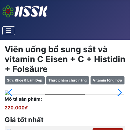
Viên uống bổ sung sắt và
vitamin C Eisen + C + Histidin
+ Folsäure
Sức Khỏe & Làm Đẹp
Thực phẩm chức năng
Vitamin tổng hợp
Mô tả sản phẩm:
220.000đ
Giá tốt nhất