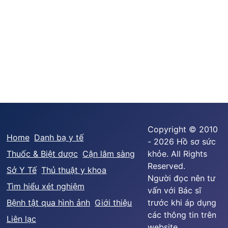
Copyright © 2010
Home
Danh bạ y tế
- 2026 Hồ sơ sức
Thuốc & Biệt dược
Cận lâm sàng
khỏe. All Rights
Reserved.
Sở Y Tế
Thủ thuật y khoa
Người đọc nên tư
Tìm hiểu xét nghiệm
vấn với Bác sĩ
Bệnh tật qua hình ảnh
Giới thiệu
trước khi áp dụng
các thông tin trên
Liên lạc
website.