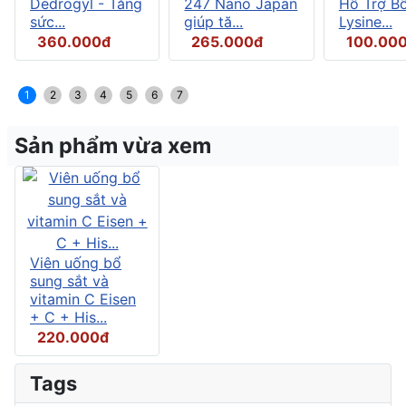
Dedrogyl - Tăng
247 Nano Japan
Hỗ Trợ B
sức...
giúp tă...
Lysine...
360.000đ
265.000đ
100.00
1
2
3
4
5
6
7
Sản phẩm vừa xem
Viên uống bổ
sung sắt và
vitamin C Eisen
+ C + His...
220.000đ
Tags