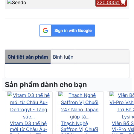
220.000đ
Chi tiết sản phẩm
Bình luận
Sản phẩm dành cho bạn
Vitam D3 thế hệ
Thạch Nghệ
Viên Bổ 
mới từ Châu Âu-
Saffron Vị Chuối
Vi-Pro Vs