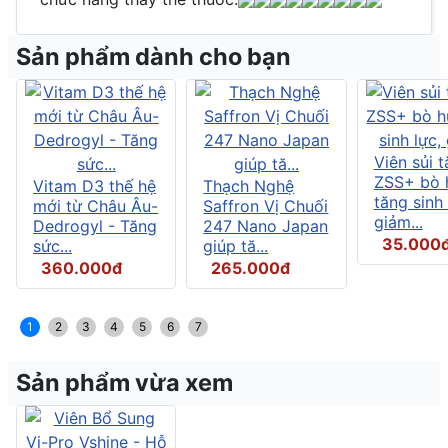
Sản phẩm dành cho bạn
Viên sủi t
ZSS+ bò 
Vitam D3 thế hệ
Thạch Nghệ
tăng sinh 
mới từ Châu Âu-
Saffron Vị Chuối
giảm...
Dedrogyl - Tăng
247 Nano Japan
35.000
sức...
giúp tă...
360.000đ
265.000đ
1
2
3
4
5
6
7
Sản phẩm vừa xem