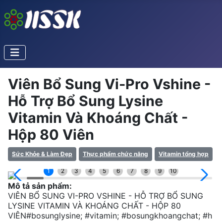
Viên Bổ Sung Vi-Pro Vshine -
Hỗ Trợ Bổ Sung Lysine
Vitamin Và Khoáng Chất -
Hộp 80 Viên
Sức Khỏe & Làm Đẹp
Thực phẩm chức năng
Vitamin tổng hợp
1
2
3
4
5
6
7
8
9
10
Mô tả sản phẩm:
VIÊN BỔ SUNG VI-PRO VSHINE - HỖ TRỢ BỔ SUNG
LYSINE VITAMIN VÀ KHOÁNG CHẤT - HỘP 80
VIÊN#bosunglysine; #vitamin; #bosungkhoangchat; #h