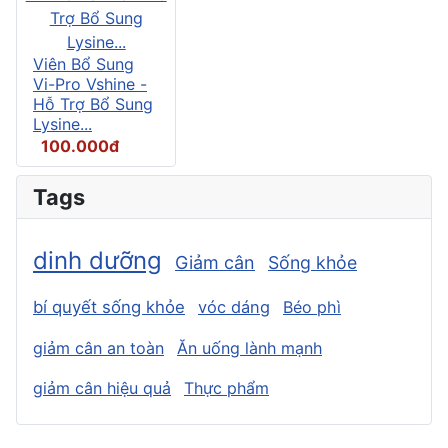
Viên Bổ Sung
Vi-Pro Vshine -
Hỗ Trợ Bổ Sung
Lysine...
100.000đ
Tags
dinh dưỡng
Giảm cân
Sống khỏe
bí quyết sống khỏe
vóc dáng
Béo phì
giảm cân an toàn
Ăn uống lành mạnh
giảm cân hiệu quả
Thực phẩm