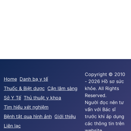
Copyright © 2010
Home
Danh bạ y tế
- 2026 Hồ sơ sức
Thuốc & Biệt dược
Cận lâm sàng
khỏe. All Rights
Reserved.
Sở Y Tế
Thủ thuật y khoa
Người đọc nên tư
Tìm hiểu xét nghiệm
vấn với Bác sĩ
Bệnh tật qua hình ảnh
Giới thiệu
trước khi áp dụng
các thông tin trên
Liên lạc
website.