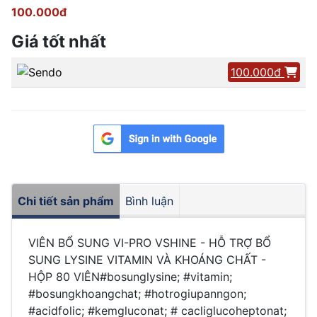
100.000đ
Giá tốt nhất
100.000đ
Chi tiết sản phẩm
Bình luận
VIÊN BỔ SUNG VI-PRO VSHINE - HỖ TRỢ BỔ
SUNG LYSINE VITAMIN VÀ KHOÁNG CHẤT -
HỘP 80 VIÊN#bosunglysine; #vitamin;
#bosungkhoangchat; #hotrogiupanngon;
#acidfolic; #kemgluconat; # cacliglucoheptonat;