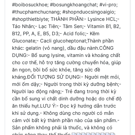
#boibosuckhoe; #bosungkhoangchat; #vi-pro;
#thucphamchucnang; #shopnduocsingoaigio;
#shopthietbiyte; THÀNH PHẦN:- Lysince HCL;-
Táo Nhân;- Lạc Tiên;- Tâm Sen;- Vitamin B1, B2,
B12, PP, A, E, B5, D3;- Acid folic;- Kẽm
Gluconate;- Cacli glucoheptonat;Thành phần
khác: gelatin (vỏ nang), dầu đậu nành.CÔNG
DỤNG:- Bổ sung lysine, vitamin và khoáng chất
cho cơ thể, hỗ trợ tăng cường chuyển hóa, giúp
ăn ngon, bồi bổ sức khỏe, tăng sức đề
kháng.ĐỐI TƯỢNG SỬ DỤNG:- Người mệt mỏi,
mới ốm dậy;- Người trong thời kỳ dưỡng bệnh;-
Người lao động nặng;- Trẻ đang trong thời kỳ
cần bổ sung vi chất dinh dưỡng hoặc do chế độ
ăn thiếu hụt.LƯU Ý:- Đọc kỹ hướng dẫn trước
khi sử dụng.- Không dùng cho người có mẫn
cảm với bất kỳ thành phần nào của sản phẩm.-
Sản phẩm không phải là thuốc, và không có
chức năng thay thế thuốc.