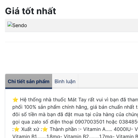
Giá tốt nhất
Chi tiết sản phẩm
Bình luận
⭐️ Hệ thống nhà thuốc Mát Tay rất vui vì bạn đã tha
phối 100% sản phẩm chính hãng, giá bán chuẩn nhất t
đôi số tiền mà bạn đã đặt mua tại cửa hàng của chún
gọi qua zalo số điện thoại 0907003501 hoặc 0384856
:⭐️ Xuất xứ :⭐️ Thành phần :- Vitamin A….. 400
Vitamin B1……..1.8mg- Vitamin B2……..1.7mg- Vitam