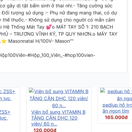
cơ gây dị tật bẩm sinh ở thai nhi.- Tăng cường sức
️ Đối tượng sử dụng :- Phụ nữ đang mang thai, có dự
hay thế thuốc.- Không sử dụng cho người có mẫn cảm
 tại Hệ Thống Mát Tay 💕o MÁT TAY SỐ 1: 210 BẠCH
 PHỦ – TRƯƠNG VĨNH KÝ, TP QUY NHƠN.o MÁY TAY
⭐️ Masonnatal H/100V- Mason""
p100Viên-#Hộp_100_Viên_-#hop100vien-
pediup hỗ trợ
ăn ngon tím
 ZSS+
Viên bổ sung VITAMIN B
165.000đ
lực,
TĂNG CÂN DHC 120
viên/ 60 n...
120.000đ