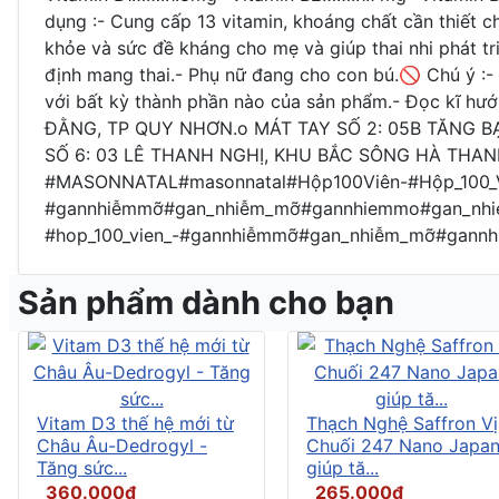
dụng :- Cung cấp 13 vitamin, khoáng chất cần thiết c
khỏe và sức đề kháng cho mẹ và giúp thai nhi phát t
định mang thai.- Phụ nữ đang cho con bú.🚫 Chú ý :- S
với bất kỳ thành phần nào của sản phẩm.- Đọc kĩ hư
ĐẰNG, TP QUY NHƠN.o MÁT TAY SỐ 2: 05B TĂNG B
SỐ 6: 03 LÊ THANH NGHỊ, KHU BẮC SÔNG HÀ THANH, 
#MASONNATAL#masonnatal#Hộp100Viên-#Hộp_100_Vi
#gannhiễmmỡ#gan_nhiễm_mỡ#gannhiemmo#gan_nhiem
#hop_100_vien_-#gannhiễmmỡ#gan_nhiễm_mỡ#gann
Sản phẩm dành cho bạn
Vitam D3 thế hệ mới từ
Thạch Nghệ Saffron Vị
Châu Âu-Dedrogyl -
Chuối 247 Nano Japa
Tăng sức...
giúp tă...
360.000đ
265.000đ