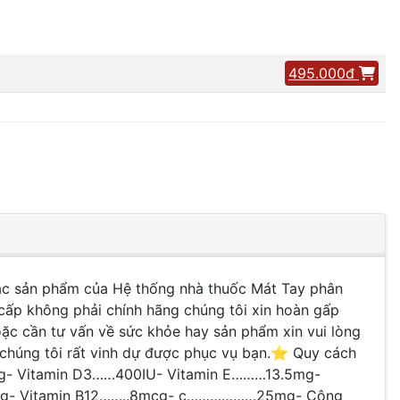
495.000đ
các sản phẩm của Hệ thống nhà thuốc Mát Tay phân
cấp không phải chính hãng chúng tôi xin hoàn gấp
ặc cần tư vấn về sức khỏe hay sản phẩm xin vui lòng
chúng tôi rất vinh dự được phục vụ bạn.⭐️ Quy cách
mg- Vitamin D3……400IU- Vitamin E………13.5mg-
00mcg- Vitamin B12……..8mcg- c………………25mg- Công