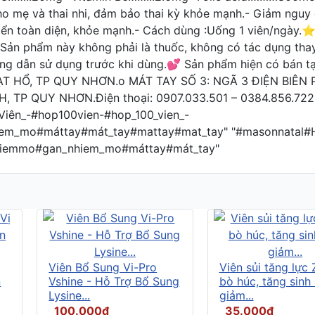
ho mẹ và thai nhi, đảm bảo thai kỳ khỏe mạnh.- Giảm nguy 
riển toàn diện, khỏe mạnh.- Cách dùng :Uống 1 viên/ngày.⭐
ản phẩm này không phải là thuốc, không có tác dụng t
ớng dẫn sử dụng trước khi dùng.💕 Sản phẩm hiện có bán
ẠT HỔ, TP QUY NHƠN.o MÁT TAY SỐ 3: NGÃ 3 ĐIỆN BIÊN
TP QUY NHƠN.Điện thoại: 0907.033.501 – 0384.856.722.
ên_-#hop100vien-#hop_100_vien_-
_mo#máttay#mát_tay#mattay#mat_tay" "#masonnatal#Hộ
hiemmo#gan_nhiem_mo#máttay#mát_tay"
Viên Bổ Sung Vi-Pro
Viên sủi tăng lực
n
Vshine - Hỗ Trợ Bổ Sung
bò húc, tăng sinh 
Lysine...
giảm...
100.000đ
35.000đ