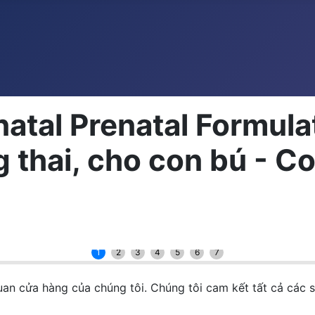
tal Prenatal Formulat
thai, cho con bú - Co
1
2
3
4
5
6
7
uan cửa hàng của chúng tôi. Chúng tôi cam kết tất cả các 