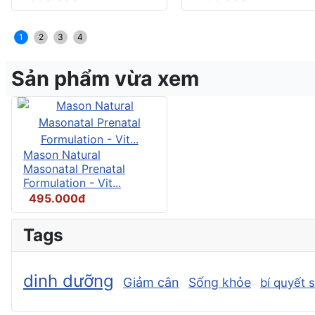
1
2
3
4
Sản phẩm vừa xem
Mason Natural
Masonatal Prenatal
Formulation - Vit...
495.000đ
Tags
dinh dưỡng
Giảm cân
Sống khỏe
bí quyết 