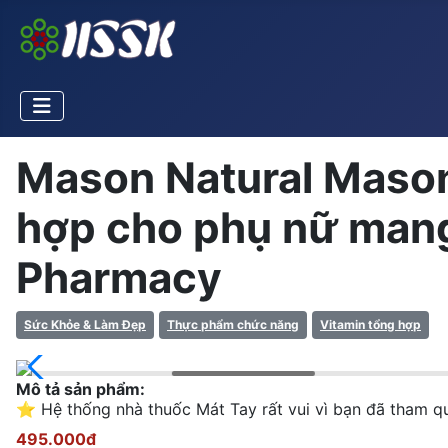
Mason Natural Masona
hợp cho phụ nữ mang 
Pharmacy
Sức Khỏe & Làm Đẹp
Thực phẩm chức năng
Vitamin tổng hợp
Mô tả sản phẩm:
⭐️ Hệ thống nhà thuốc Mát Tay rất vui vì bạn đã tham q
495.000đ