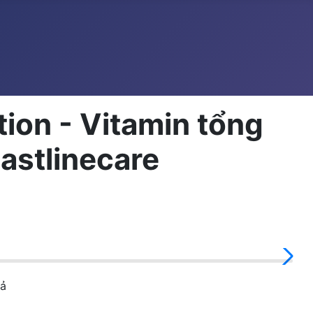
ion - Vitamin tổng
astlinecare
sả