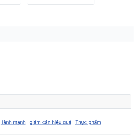
 lành mạnh
giảm cân hiệu quả
Thực phẩm