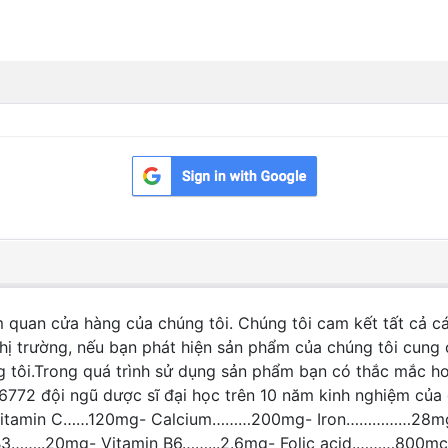
m quan cửa hàng của chúng tôi. Chúng tôi cam kết tất cả 
hị trường, nếu bạn phát hiện sản phẩm của chúng tôi cung 
g tôi.Trong quá trình sử dụng sản phẩm bạn có thắc mắc ho
772 đội ngũ dược sĩ đại học trên 10 năm kinh nghiệm của 
0IU- Vitamin C……120mg- Calcium………200mg- Iron……………28
in B3……..20mg- Vitamin B6……...2.6mg- Folic acid.………8