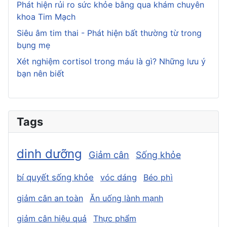
Phát hiện rủi ro sức khỏe bằng qua khám chuyên
khoa Tim Mạch
Siêu âm tim thai - Phát hiện bất thường từ trong
bụng mẹ
Xét nghiệm cortisol trong máu là gì? Những lưu ý
bạn nên biết
Tags
dinh dưỡng
Giảm cân
Sống khỏe
bí quyết sống khỏe
vóc dáng
Béo phì
giảm cân an toàn
Ăn uống lành mạnh
giảm cân hiệu quả
Thực phẩm