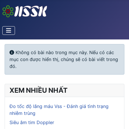
Info
Không có bài nào trong mục này. Nếu có các
mục con được hiển thị, chúng sẽ có bài viết trong
đó.
XEM NHIỀU NHẤT
Đo tốc độ lắng máu Vss - Đánh giá tình trạng
nhiễm trùng
Siêu âm tim Doppler