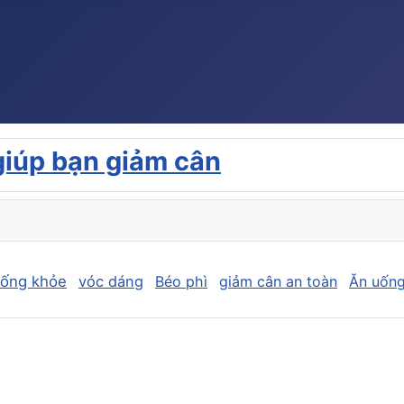
giúp bạn giảm cân
sống khỏe
vóc dáng
Béo phì
giảm cân an toàn
Ăn uống