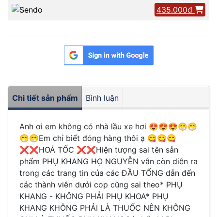
435.000đ
Chi tiết sản phẩm
Bình luận
Anh ơi em không có nhà lầu xe hơi 😍😍😍😁😁
😁😁Em chỉ biết đóng hàng thôi ạ 😋😋😋
❌❌HOẢ TỐC ❌❌Hiện tượng sai tên sản
phẩm PHỤ KHANG HỌ NGUYỄN vẫn còn diễn ra
trong các trang tin của các ĐẦU TỔNG dẫn đến
các thành viên dưới cop cũng sai theo* PHỤ
KHANG - KHÔNG PHẢI PHỤ KHOA* PHỤ
KHANG KHÔNG PHẢI LÀ THUỐC NÊN KHÔNG