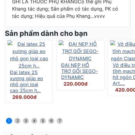
GHI LÀ THUỐC PHỤ KHANGCó thể ghi Phụ
Khang tác dụng; Sản phẩm có tác dụng, PK có
tác dụng; Hiệu quả của Phụ Khang...vvvv
Sản phẩm dành cho bạn
ĐAI NẸP HỖ
Vớ điều tr
TRỢ GỐI SEGO-
tĩnh mạch
Đai latex 25
DYNAMIC
hở ngón C
xương giúp eo
Art....
220.000đ
nhỏ gọn loại
420.00
cao 25cm h...
269.000đ
1
2
3
4
5
6
7