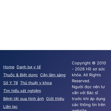
Copyright © 2010
Home
Danh bạ y tế
- 2026 Hồ sơ sức
Thuốc & Biệt dược
Cận lâm sàng
khỏe. All Rights
Reserved.
Sở Y Tế
Thủ thuật y khoa
Người đọc nên tư
Tìm hiểu xét nghiệm
vấn với Bác sĩ
Bệnh tật qua hình ảnh
Giới thiệu
trước khi áp dụng
các thông tin trên
Liên lạc
website.