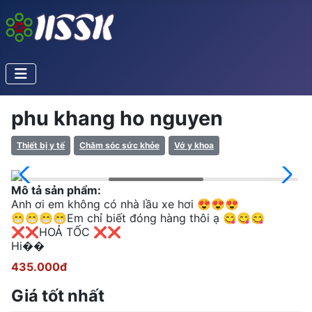
phu khang ho nguyen
Thiết bị y tế
Chăm sóc sức khỏe
Vớ y khoa
Mô tả sản phẩm:
Anh ơi em không có nhà lầu xe hơi 😍😍😍
😁😁😁😁Em chỉ biết đóng hàng thôi ạ 😋😋😋
❌❌HOẢ TỐC ❌❌
Hi��
435.000đ
Giá tốt nhất