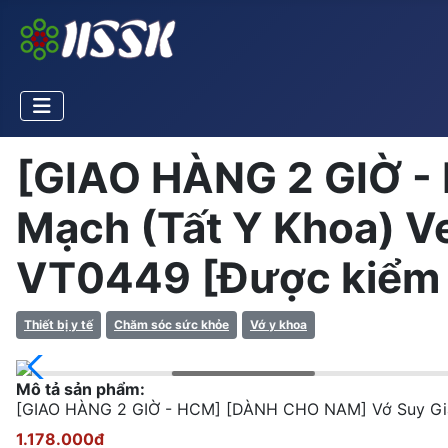
[GIAO HÀNG 2 GIỜ -
Mạch (Tất Y Khoa) V
VT0449 [Được kiểm
Thiết bị y tế
Chăm sóc sức khỏe
Vớ y khoa
Mô tả sản phẩm:
[GIAO HÀNG 2 GIỜ - HCM] [DÀNH CHO NAM] Vớ Suy Giãn
1.178.000đ