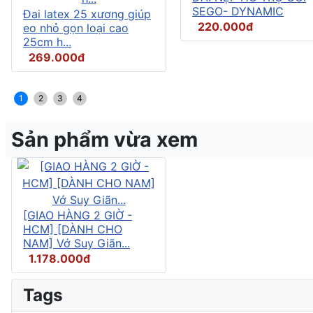
SEGO- DYNAMIC
Đai latex 25 xương giúp
220.000đ
eo nhỏ gọn loại cao
25cm h...
269.000đ
1
2
3
4
Sản phẩm vừa xem
[GIAO HÀNG 2 GIỜ -
HCM] [DÀNH CHO
NAM] Vớ Suy Giãn...
1.178.000đ
Tags