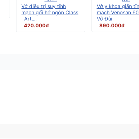
Vớ điều trị suy tĩnh
Vớ y khoa giãn tĩ
mạch gối hở ngón Class
mạch Venosan 60
I Art....
Vớ Đùi
420.000đ
890.000đ