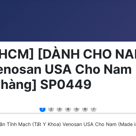
 HCM] [DÀNH CHO NAM
enosan USA Cho Nam 
 hàng] SP0449
1
2
3
4
5
6
7
 Tĩnh Mạch (Tất Y Khoa) Venosan USA Cho Nam (Made in 