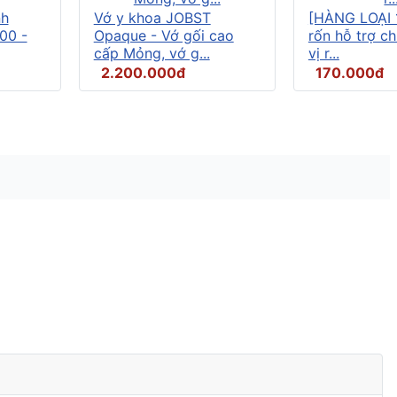
nh
Vớ y khoa JOBST
[HÀNG LOẠI 
00 -
Opaque - Vớ gối cao
rốn hỗ trợ c
cấp Mỏng, vớ g...
vị r...
2.200.000đ
170.000đ