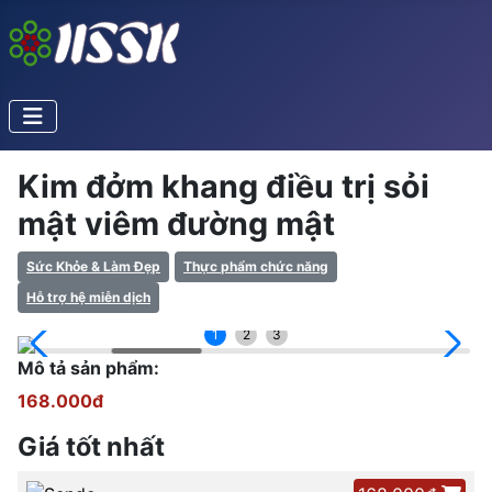
Kim đởm khang điều trị sỏi
mật viêm đường mật
Sức Khỏe & Làm Đẹp
Thực phẩm chức năng
Hỗ trợ hệ miễn dịch
1
2
3
Mô tả sản phẩm:
168.000đ
Giá tốt nhất