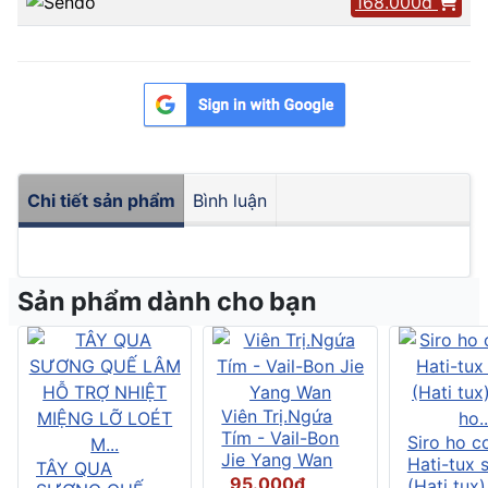
168.000đ
Chi tiết sản phẩm
Bình luận
Sản phẩm dành cho bạn
Viên Trị.Ngứa
Tím - Vail-Bon
Siro ho c
Jie Yang Wan
Hati-tux 
TÂY QUA
95.000đ
(Hati tux)