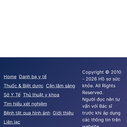
Copyright © 2010
Home
Danh bạ y tế
- 2026 Hồ sơ sức
Thuốc & Biệt dược
Cận lâm sàng
khỏe. All Rights
Reserved.
Sở Y Tế
Thủ thuật y khoa
Người đọc nên tư
Tìm hiểu xét nghiệm
vấn với Bác sĩ
Bệnh tật qua hình ảnh
Giới thiệu
trước khi áp dụng
các thông tin trên
Liên lạc
website.