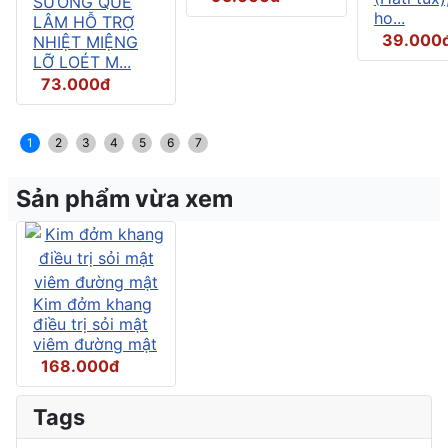
SƯƠNG QUẾ
ho...
LÂM HỖ TRỢ
39.000
NHIỆT MIỆNG
LỠ LOÉT M...
73.000đ
1
2
3
4
5
6
7
Sản phẩm vừa xem
Kim đởm khang
điều trị sỏi mật
viêm đường mật
168.000đ
Tags