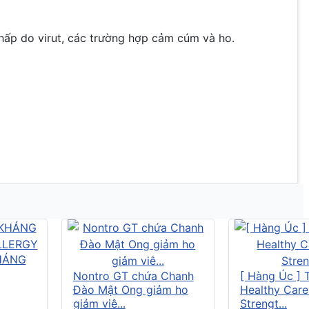
hấp do virut, các trường hợp cảm cúm và ho.
HÁNG
Nontro GT chứa Chanh
[ Hàng Úc ] 
Đào Mật Ong giảm ho
Healthy Care
giảm viê...
Strengt...