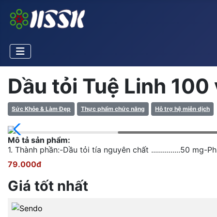
Dầu tỏi Tuệ Linh 10
Sức Khỏe & Làm Đẹp
Thực phẩm chức năng
Hỗ trợ hệ miễn dịch
Mô tả sản phẩm:
1. Thành phần:-Dầu tỏi tía nguyên chất ...............50 mg
79.000đ
Giá tốt nhất