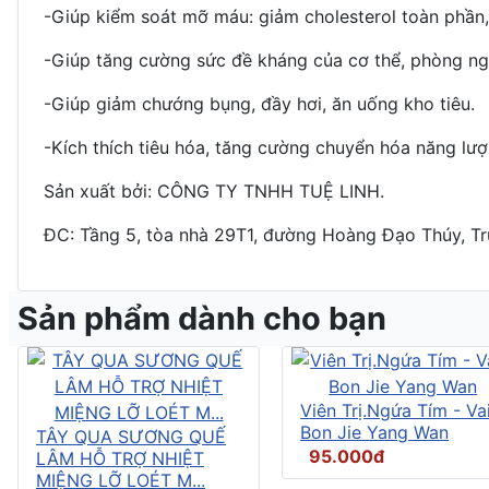
-Giúp kiểm soát mỡ máu: giảm cholesterol toàn phần, 
-Giúp tăng cường sức đề kháng của cơ thể, phòng ng
-Giúp giảm chướng bụng, đầy hơi, ăn uống kho tiêu.
-Kích thích tiêu hóa, tăng cường chuyển hóa năng lượ
Sản xuất bởi: CÔNG TY TNHH TUỆ LINH.
ĐC: Tầng 5, tòa nhà 29T1, đường Hoàng Đạo Thúy, Tr
Sản phẩm dành cho bạn
Viên Trị.Ngứa Tím - Vai
Bon Jie Yang Wan
TÂY QUA SƯƠNG QUẾ
95.000đ
LÂM HỖ TRỢ NHIỆT
MIỆNG LỠ LOÉT M...