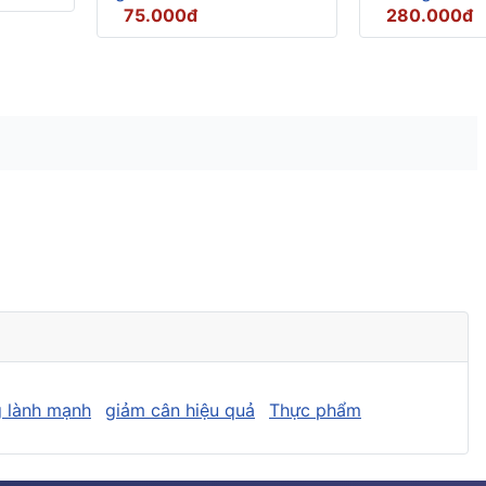
75.000đ
280.000đ
 lành mạnh
giảm cân hiệu quả
Thực phẩm