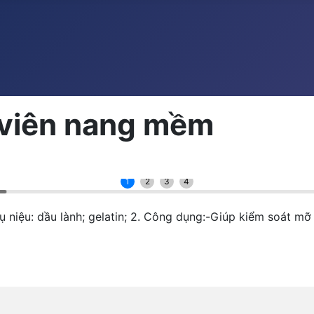
0 viên nang mềm
1
2
3
4
-Phụ niệu: dầu lành; gelatin; 2. Công dụng:-Giúp kiểm soát mỡ