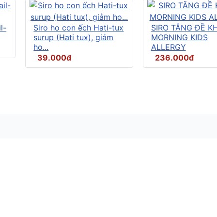
l-
Siro ho con ếch Hati-tux
SIRO TĂNG ĐỀ K
surup (Hati tux), giảm
MORNING KIDS
ho...
ALLERGY
39.000đ
236.000đ