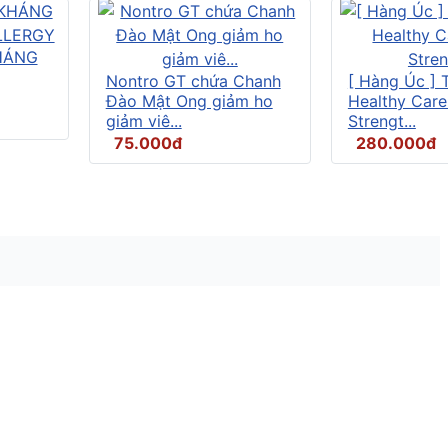
HÁNG
Nontro GT chứa Chanh
[ Hàng Úc ] 
Đào Mật Ong giảm ho
Healthy Care
giảm viê...
Strengt...
75.000đ
280.000đ