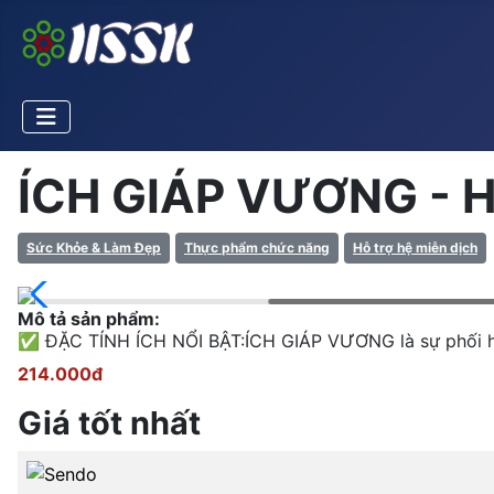
ÍCH GIÁP VƯƠNG - Hỗ 
Sức Khỏe & Làm Đẹp
Thực phẩm chức năng
Hỗ trợ hệ miễn dịch
Mô tả sản phẩm:
✅ ĐẶC TÍNH ÍCH NỔI BẬT:ÍCH GIÁP VƯƠNG là sự phối hợp
214.000đ
Giá tốt nhất