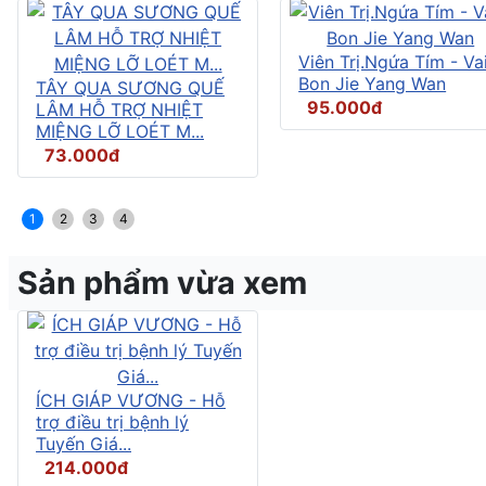
Viên Trị.Ngứa Tím - Vai
Bon Jie Yang Wan
TÂY QUA SƯƠNG QUẾ
95.000đ
LÂM HỖ TRỢ NHIỆT
MIỆNG LỠ LOÉT M...
73.000đ
1
2
3
4
Sản phẩm vừa xem
ÍCH GIÁP VƯƠNG - Hỗ
trợ điều trị bệnh lý
Tuyến Giá...
214.000đ