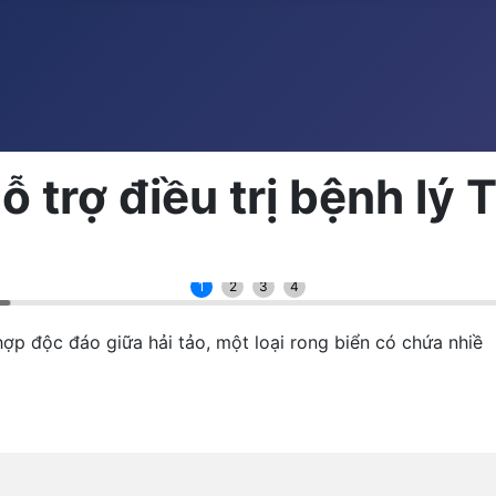
trợ điều trị bệnh lý 
1
2
3
4
 độc đáo giữa hải tảo, một loại rong biển có chứa nhiề