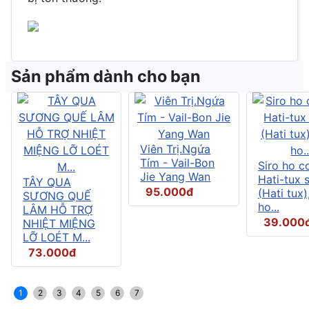
Sản phẩm dành cho bạn
Viên Trị.Ngứa
Tím - Vail-Bon
Siro ho c
Jie Yang Wan
Hati-tux 
TÂY QUA
95.000đ
(Hati tux)
SƯƠNG QUẾ
ho...
LÂM HỖ TRỢ
39.000
NHIỆT MIỆNG
LỠ LOÉT M...
73.000đ
1
2
3
4
5
6
7