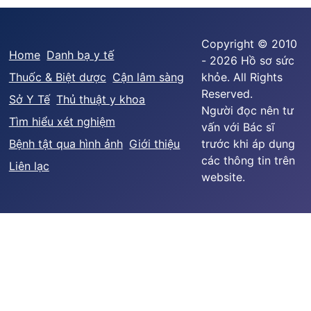
Copyright © 2010
Home
Danh bạ y tế
- 2026 Hồ sơ sức
Thuốc & Biệt dược
Cận lâm sàng
khỏe. All Rights
Reserved.
Sở Y Tế
Thủ thuật y khoa
Người đọc nên tư
Tìm hiểu xét nghiệm
vấn với Bác sĩ
Bệnh tật qua hình ảnh
Giới thiệu
trước khi áp dụng
các thông tin trên
Liên lạc
website.