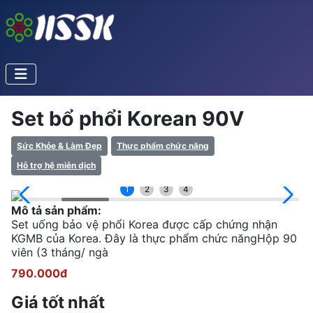
Set bổ phổi Korean 90V
Sức Khỏe & Làm Đẹp
Thực phẩm chức năng
Hỗ trợ hệ miễn dịch
1
2
3
4
Mô tả sản phẩm:
Set uống bảo vệ phổi Korea được cấp chứng nhận
KGMB của Korea. Đây là thực phẩm chức năngHộp 90
viên (3 tháng/ ngà
790.000đ
Giá tốt nhất