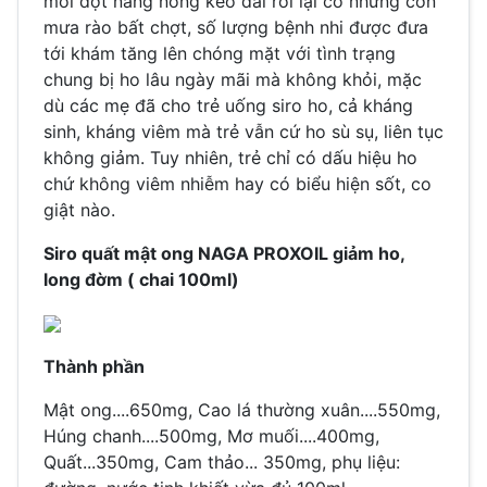
mỗi đợt nắng nóng kéo dài rồi lại có những cơn
mưa rào bất chợt, số lượng bệnh nhi được đưa
tới khám tăng lên chóng mặt với tình trạng
chung bị ho lâu ngày mãi mà không khỏi, mặc
dù các mẹ đã cho trẻ uống siro ho, cả kháng
sinh, kháng viêm mà trẻ vẫn cứ ho sù sụ, liên tục
không giảm. Tuy nhiên, trẻ chỉ có dấu hiệu ho
chứ không viêm nhiễm hay có biểu hiện sốt, co
giật nào.
Siro quất mật ong NAGA PROXOIL giảm ho,
long đờm ( chai 100ml)
Thành phần
Mật ong....650mg, Cao lá thường xuân....550mg,
Húng chanh....500mg, Mơ muối....400mg,
Quất...350mg, Cam thảo... 350mg, phụ liệu: