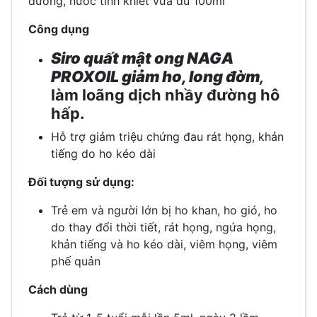
đường, nước tinh khiết vừa đủ 100ml
Công dụng
Siro quất mật ong NAGA
PROXOIL
giảm ho
, long đờm
,
làm loãng dịch nhầy đường hô
hấp.
Hỗ trợ giảm triệu chứng đau rát họng, khản
tiếng do ho kéo dài
Đối tượng sử dụng:
Trẻ em và người lớn bị ho khan, ho gió, ho
do thay đổi thời tiết, rát họng, ngứa họng,
khản tiếng và ho kéo dài, viêm họng, viêm
phế quản
Cách dùng