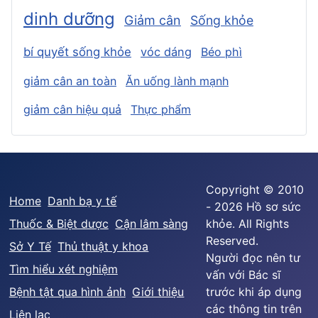
dinh dưỡng
Giảm cân
Sống khỏe
bí quyết sống khỏe
vóc dáng
Béo phì
giảm cân an toàn
Ăn uống lành mạnh
giảm cân hiệu quả
Thực phẩm
Copyright © 2010
Home
Danh bạ y tế
- 2026 Hồ sơ sức
Thuốc & Biệt dược
Cận lâm sàng
khỏe. All Rights
Reserved.
Sở Y Tế
Thủ thuật y khoa
Người đọc nên tư
Tìm hiểu xét nghiệm
vấn với Bác sĩ
Bệnh tật qua hình ảnh
Giới thiệu
trước khi áp dụng
các thông tin trên
Liên lạc