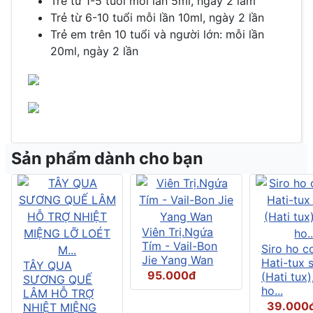
Trẻ từ 1-5 tuổi mỗi lần 5ml, ngày 2 lầm
Trẻ từ 6-10 tuổi mỗi lần 10ml, ngày 2 lần
Trẻ em trên 10 tuổi và người lớn: mỗi lần
20ml, ngày 2 lần
Sản phẩm dành cho bạn
Viên Trị.Ngứa
Tím - Vail-Bon
Siro ho c
Jie Yang Wan
Hati-tux 
TÂY QUA
95.000đ
(Hati tux)
SƯƠNG QUẾ
ho...
LÂM HỖ TRỢ
39.000
NHIỆT MIỆNG