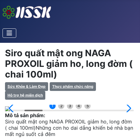
Siro quất mật ong NAGA
PROXOIL giảm ho, long đờm (
chai 100ml)
Sức Khỏe & Làm Đẹp
Thực phẩm chức năng
Hỗ trợ hệ miễn dịch
1
2
3
4
5
Mô tả sản phẩm:
Siro quất mật ong NAGA PROXOIL giảm ho, long đờm
( chai 100ml)Những cơn ho dai dẳng khiến bé nhà bạn
mất ngủ suốt cả đêm