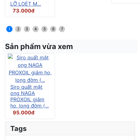
LỠ LOÉT M...
73.000đ
1
2
3
4
5
6
7
Sản phẩm vừa xem
Siro quất mật
ong NAGA
PROXOIL giảm
ho, long đờm (...
95.000đ
Tags