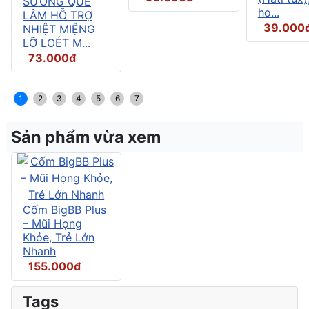
SƯƠNG QUẾ
ho...
LÂM HỖ TRỢ
39.000
NHIỆT MIỆNG
LỠ LOÉT M...
73.000đ
1
2
3
4
5
6
7
Sản phẩm vừa xem
Cốm BigBB Plus
– Mũi Họng
Khỏe, Trẻ Lớn
Nhanh
155.000đ
Tags