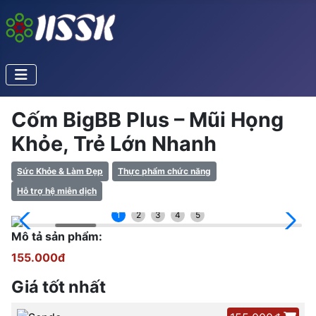
Cốm BigBB Plus – Mũi Họng
Khỏe, Trẻ Lớn Nhanh
Sức Khỏe & Làm Đẹp
Thực phẩm chức năng
Hỗ trợ hệ miễn dịch
1
2
3
4
5
Mô tả sản phẩm:
155.000đ
Giá tốt nhất