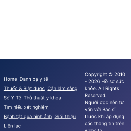
Copyright © 2010
Home
Danh bạ y tế
- 2026 Hồ sơ sức
Thuốc & Biệt dược
Cận lâm sàng
khỏe. All Rights
Reserved.
Sở Y Tế
Thủ thuật y khoa
Người đọc nên tư
Tìm hiểu xét nghiệm
vấn với Bác sĩ
Bệnh tật qua hình ảnh
Giới thiệu
trước khi áp dụng
các thông tin trên
Liên lạc
website.