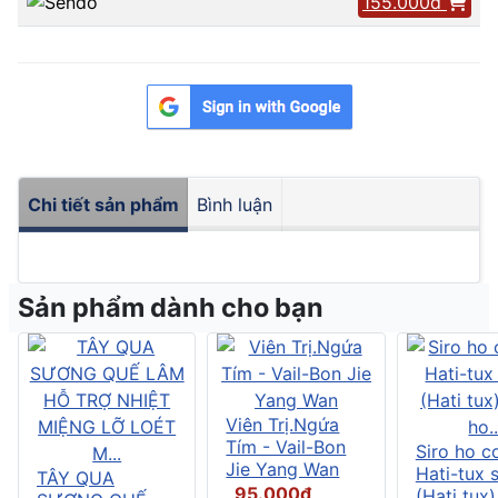
155.000đ
Chi tiết sản phẩm
Bình luận
Sản phẩm dành cho bạn
Viên Trị.Ngứa
Tím - Vail-Bon
Siro ho c
Jie Yang Wan
Hati-tux 
TÂY QUA
95.000đ
(Hati tux)