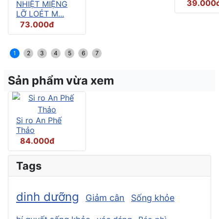
39.000
NHIỆT MIỆNG
LỠ LOÉT M...
73.000đ
1
2
3
4
5
6
7
Sản phẩm vừa xem
Si ro An Phế
Thảo
84.000đ
Tags
dinh dưỡng
Giảm cân
Sống khỏe