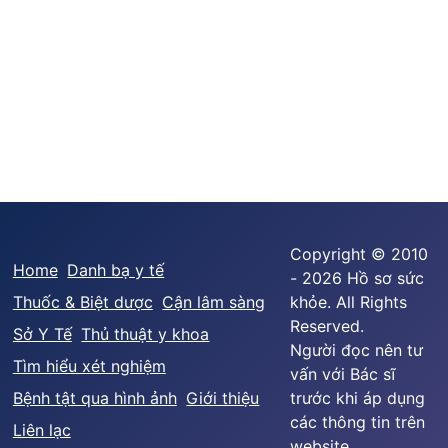
Copyright © 2010
Home
Danh bạ y tế
- 2026 Hồ sơ sức
Thuốc & Biệt dược
Cận lâm sàng
khỏe. All Rights
Reserved.
Sở Y Tế
Thủ thuật y khoa
Người đọc nên tư
Tìm hiểu xét nghiệm
vấn với Bác sĩ
Bệnh tật qua hình ảnh
Giới thiệu
trước khi áp dụng
các thông tin trên
Liên lạc
website.