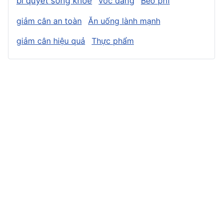
bí quyết sống khỏe
vóc dáng
Béo phì
giảm cân an toàn
Ăn uống lành mạnh
giảm cân hiệu quả
Thực phẩm