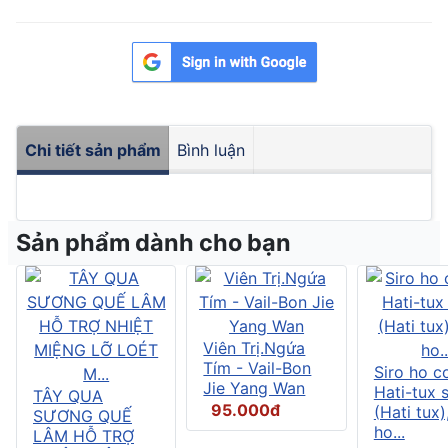
Chi tiết sản phẩm
Bình luận
Sản phẩm dành cho bạn
Viên Trị.Ngứa
Tím - Vail-Bon
Siro ho c
Jie Yang Wan
Hati-tux 
TÂY QUA
95.000đ
(Hati tux)
SƯƠNG QUẾ
ho...
LÂM HỖ TRỢ