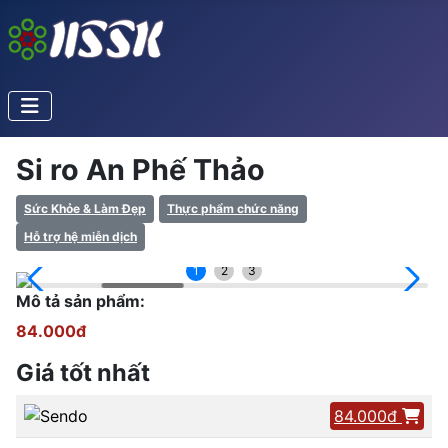
Si ro An Phế Thảo
Sức Khỏe & Làm Đẹp
Thực phẩm chức năng
Hỗ trợ hệ miễn dịch
1
2
3
Mô tả sản phẩm:
84.000đ
Giá tốt nhất
84.000đ