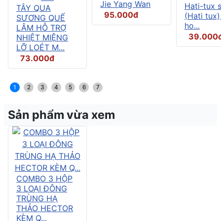
Jie Yang Wan
Hati-tux 
TÂY QUA
95.000đ
(Hati tux)
SƯƠNG QUẾ
ho...
LÂM HỖ TRỢ
39.000
NHIỆT MIỆNG
LỠ LOÉT M...
73.000đ
1
2
3
4
5
6
7
Sản phẩm vừa xem
COMBO 3 HỘP
3 LOẠI ĐÔNG
TRÙNG HẠ
THẢO HECTOR
KÈM Q...