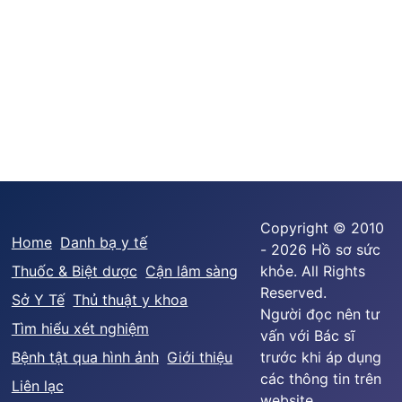
Copyright © 2010
Home
Danh bạ y tế
- 2026 Hồ sơ sức
Thuốc & Biệt dược
Cận lâm sàng
khỏe. All Rights
Reserved.
Sở Y Tế
Thủ thuật y khoa
Người đọc nên tư
Tìm hiểu xét nghiệm
vấn với Bác sĩ
Bệnh tật qua hình ảnh
Giới thiệu
trước khi áp dụng
các thông tin trên
Liên lạc
website.