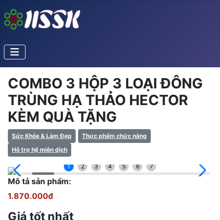
COMBO 3 HỘP 3 LOẠI ĐÔNG
TRÙNG HẠ THẢO HECTOR
KÈM QUÀ TẶNG
Sức Khỏe & Làm Đẹp
Thực phẩm chức năng
Hỗ trợ hệ miễn dịch
1
2
3
4
5
6
7
Mô tả sản phẩm:
1.870.000đ
Giá tốt nhất