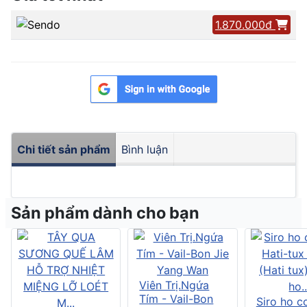
1.870.000đ
Chi tiết sản phẩm
Bình luận
Sản phẩm dành cho bạn
Viên Trị.Ngứa
Tím - Vail-Bon
Siro ho c