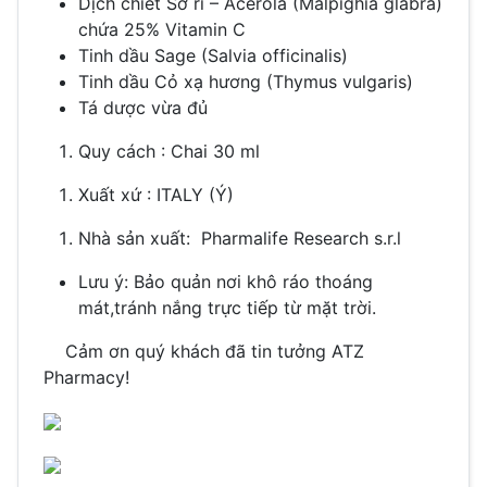
Dịch chiết Sơ ri – Acerola (Malpighia glabra)
chứa 25% Vitamin C
Tinh dầu Sage (Salvia officinalis)
Tinh dầu Cỏ xạ hương (Thymus vulgaris)
Tá dược vừa đủ
Quy cách :
Chai 30 ml
Xuất xứ :
ITALY (Ý)
Nhà sản xuất: Pharmalife Research s.r.l
Lưu ý: Bảo quản nơi khô ráo thoáng
mát,tránh nắng trực tiếp từ mặt trời.
Cảm ơn quý khách đã tin tưởng ATZ
Pharmacy!