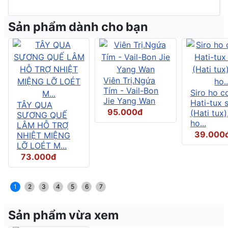
Sản phẩm dành cho bạn
Viên Trị.Ngứa
Tím - Vail-Bon
Siro ho c
Jie Yang Wan
Hati-tux 
TÂY QUA
95.000đ
(Hati tux)
SƯƠNG QUẾ
ho...
LÂM HỖ TRỢ
39.000
NHIỆT MIỆNG
LỠ LOÉT M...
73.000đ
1
2
3
4
5
6
7
Sản phẩm vừa xem