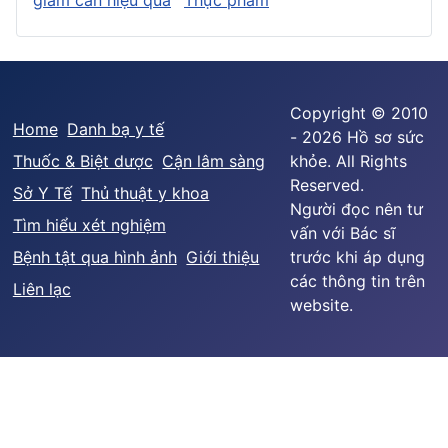
Copyright © 2010
Home
Danh bạ y tế
- 2026 Hồ sơ sức
Thuốc & Biệt dược
Cận lâm sàng
khỏe. All Rights
Reserved.
Sở Y Tế
Thủ thuật y khoa
Người đọc nên tư
Tìm hiểu xét nghiệm
vấn với Bác sĩ
Bệnh tật qua hình ảnh
Giới thiệu
trước khi áp dụng
các thông tin trên
Liên lạc
website.