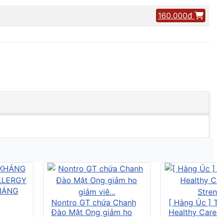
160.000đ
HÁNG
Nontro GT chứa Chanh
[ Hàng Úc ] 
Đào Mật Ong giảm ho
Healthy Care