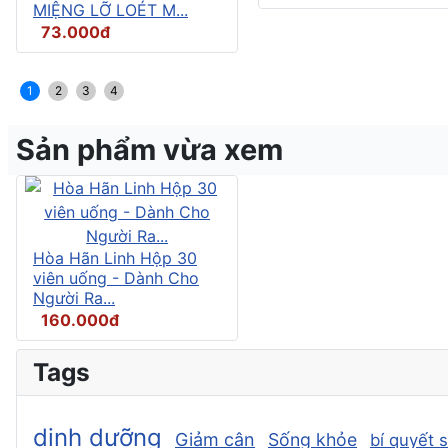
MIỆNG LỠ LOÉT M...
73.000đ
1
2
3
4
Sản phẩm vừa xem
Hòa Hãn Linh Hộp 30
viên uống - Dành Cho
Người Ra...
160.000đ
Tags
dinh dưỡng
Giảm cân
Sống khỏe
bí quyết 