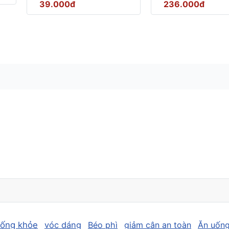
39.000đ
236.000đ
sống khỏe
vóc dáng
Béo phì
giảm cân an toàn
Ăn uống