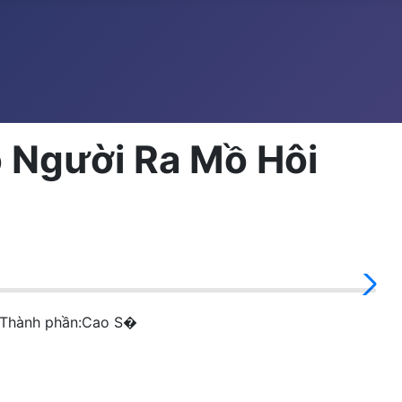
o Người Ra Mồ Hôi
énThành phần:Cao S�