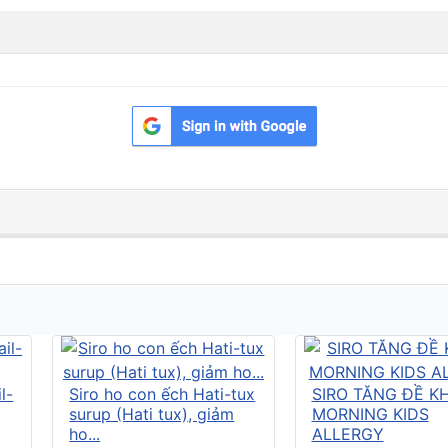
l-
Siro ho con ếch Hati-tux
SIRO TĂNG ĐỀ K
surup (Hati tux), giảm
MORNING KIDS
ho...
ALLERGY