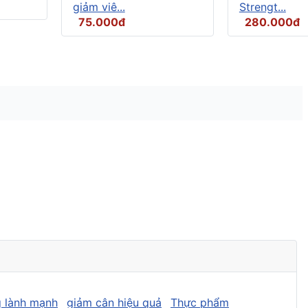
giảm viê...
Strengt...
75.000đ
280.000đ
 lành mạnh
giảm cân hiệu quả
Thực phẩm