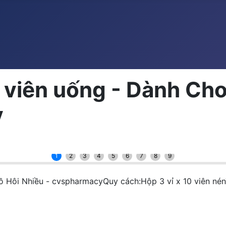
 viên uống - Dành Ch
y
1
2
3
4
5
6
7
8
9
ồ Hôi Nhiều - cvspharmacyQuy cách:Hộp 3 vỉ x 10 viên n