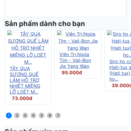
Sản phẩm dành cho bạn
Viên Trị.Ngứa
Tím - Vail-Bon
Siro ho c
Jie Yang Wan
Hati-tux 
TÂY QUA
95.000đ
(Hati tux)
SƯƠNG QUẾ
ho...
LÂM HỖ TRỢ
39.000
NHIỆT MIỆNG
LỠ LOÉT M...
73.000đ
1
2
3
4
5
6
7