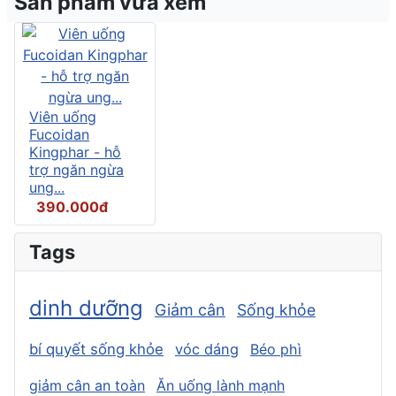
Sản phẩm vừa xem
Viên uống
Fucoidan
Kingphar - hỗ
trợ ngăn ngừa
ung...
390.000đ
Tags
dinh dưỡng
Giảm cân
Sống khỏe
bí quyết sống khỏe
vóc dáng
Béo phì
giảm cân an toàn
Ăn uống lành mạnh