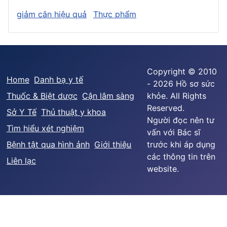
giảm cân hiệu quả
Thực phẩm
Copyright © 2010
Home
Danh bạ y tế
- 2026 Hồ sơ sức
Thuốc & Biệt dược
Cận lâm sàng
khỏe. All Rights
Reserved.
Sở Y Tế
Thủ thuật y khoa
Người đọc nên tư
Tìm hiểu xét nghiệm
vấn với Bác sĩ
Bệnh tật qua hình ảnh
Giới thiệu
trước khi áp dụng
các thông tin trên
Liên lạc
website.