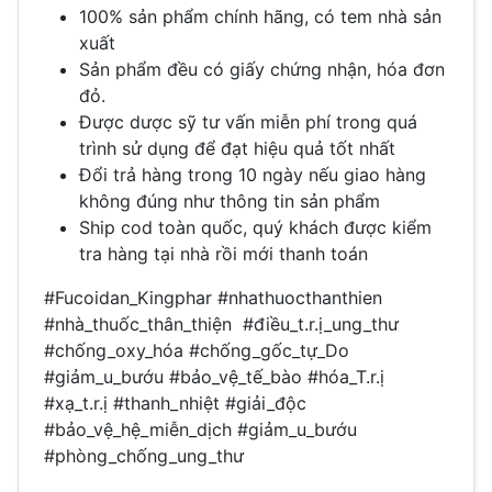
100% sản phẩm chính hãng, có tem nhà sản
xuất
Sản phẩm đều có giấy chứng nhận, hóa đơn
đỏ.
Được dược sỹ tư vấn miễn phí trong quá
trình sử dụng để đạt hiệu quả tốt nhất
Đổi trả hàng trong 10 ngày nếu giao hàng
không đúng như thông tin sản phẩm
Ship cod toàn quốc, quý khách được kiểm
tra hàng tại nhà rồi mới thanh toán
#Fucoidan_Kingphar #nhathuocthanthien
#nhà_thuốc_thân_thiện #điều_t.r.ị
_ung_thư
#ch
ống_oxy_hóa #chống_gốc_tự_Do
#giả
m_u_bư
ớu #bảo_vệ_tế_bào #hóa_T.r.ị
#xạ_t.r.ị #thanh_nhiệt #giải_độc
#bảo_vệ_hệ_miễn_dịch #giảm
_u_bư
ớu
#phòng_chố
ng_ung_thư