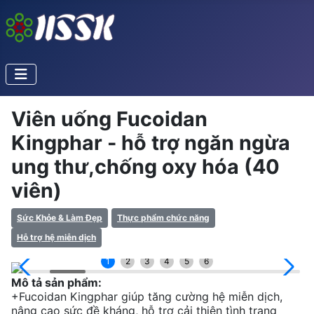
Viên uống Fucoidan
Kingphar - hỗ trợ ngăn ngừa
ung thư,chống oxy hóa (40
viên)
Sức Khỏe & Làm Đẹp
Thực phẩm chức năng
Hỗ trợ hệ miễn dịch
1
2
3
4
5
6
Mô tả sản phẩm:
+Fucoidan Kingphar giúp tăng cường hệ miễn dịch,
nâng cao sức đề kháng, hỗ trợ cải thiện tình trạng