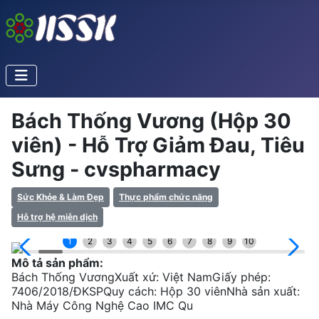
Bách Thống Vương (Hộp 30
viên) - Hỗ Trợ Giảm Đau, Tiêu
Sưng - cvspharmacy
Sức Khỏe & Làm Đẹp
Thực phẩm chức năng
Hỗ trợ hệ miễn dịch
1
2
3
4
5
6
7
8
9
10
Mô tả sản phẩm:
Bách Thống VươngXuất xứ: Việt NamGiấy phép:
7406/2018/ĐKSPQuy cách: Hộp 30 viênNhà sản xuất:
Nhà Máy Công Nghệ Cao IMC Qu