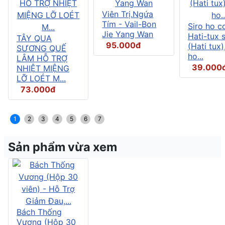
Viên Trị.Ngứa
Tím - Vail-Bon
Siro ho c
Jie Yang Wan
Hati-tux 
TÂY QUA
95.000đ
(Hati tux)
SƯƠNG QUẾ
ho...
LÂM HỖ TRỢ
39.000
NHIỆT MIỆNG
LỠ LOÉT M...
73.000đ
1
2
3
4
5
6
7
Sản phẩm vừa xem
Bách Thống
Vương (Hộp 30