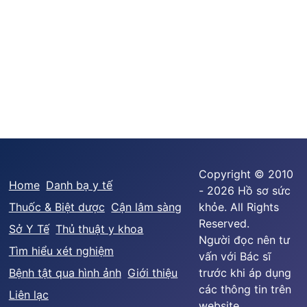
Copyright © 2010
Home
Danh bạ y tế
- 2026 Hồ sơ sức
Thuốc & Biệt dược
Cận lâm sàng
khỏe. All Rights
Reserved.
Sở Y Tế
Thủ thuật y khoa
Người đọc nên tư
Tìm hiểu xét nghiệm
vấn với Bác sĩ
Bệnh tật qua hình ảnh
Giới thiệu
trước khi áp dụng
các thông tin trên
Liên lạc
website.