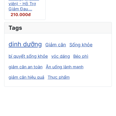
viên) - Hỗ Trợ
Giảm Đau,...
210.000đ
Tags
dinh dưỡng
Giảm cân
Sống khỏe
bí quyết sống khỏe
vóc dáng
Béo phì
giảm cân an toàn
Ăn uống lành mạnh
giảm cân hiệu quả
Thực phẩm