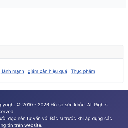
 lành mạnh
giảm cân hiệu quả
Thực phẩm
pyright © 2010 - 2026 Hồ sơ sức khỏe. All Rights
served.
ười đọc nên tư vấn với Bác sĩ trước khi áp dụng các
ng tin trên website.