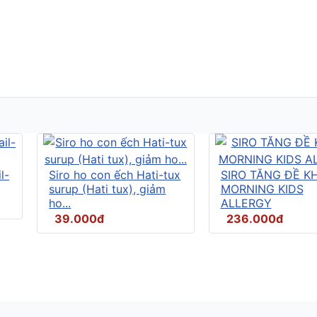
l-
Siro ho con ếch Hati-tux
SIRO TĂNG ĐỀ K
surup (Hati tux), giảm
MORNING KIDS
ho...
ALLERGY
39.000đ
236.000đ