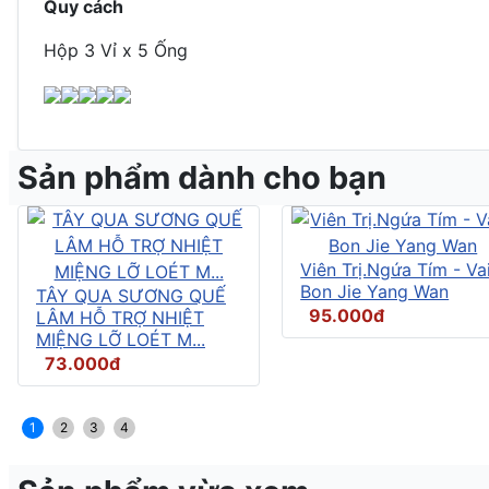
Quy cách
Hộp 3 Vỉ x 5 Ống
Sản phẩm dành cho bạn
Viên Trị.Ngứa Tím - Vai
Bon Jie Yang Wan
TÂY QUA SƯƠNG QUẾ
95.000đ
LÂM HỖ TRỢ NHIỆT
MIỆNG LỠ LOÉT M...
73.000đ
1
2
3
4