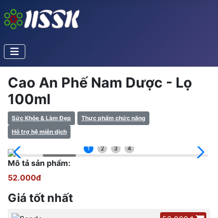
Cao An Phế Nam Dược - Lọ
100ml
Sức Khỏe & Làm Đẹp
Thực phẩm chức năng
Hỗ trợ hệ miễn dịch
1
2
3
4
Mô tả sản phẩm:
52.000đ
Giá tốt nhất