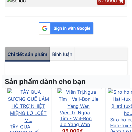
52.000đ
Chi tiết sản phẩm
Bình luận
Sản phẩm dành cho bạn
Viên Trị.Ngứa
Tím - Vail-Bon
Siro ho c
Jie Yang Wan
Hati-tux 
TÂY QUA
95.000đ
(Hati tux)