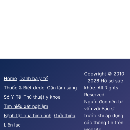
Copyright © 2010
Home
Danh bạ y tế
- 2026 Hồ sơ sức
Thuốc & Biệt dược
Cận lâm sàng
khỏe. All Rights
Reserved.
Sở Y Tế
Thủ thuật y khoa
Người đọc nên tư
Tìm hiểu xét nghiệm
vấn với Bác sĩ
Bệnh tật qua hình ảnh
Giới thiệu
trước khi áp dụng
các thông tin trên
Liên lạc
website.