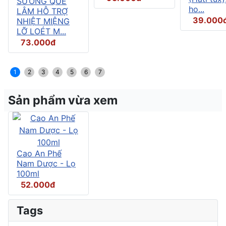
SƯƠNG QUẾ
ho...
LÂM HỖ TRỢ
39.000
NHIỆT MIỆNG
LỠ LOÉT M...
73.000đ
1
2
3
4
5
6
7
Sản phẩm vừa xem
Cao An Phế
Nam Dược - Lọ
100ml
52.000đ
Tags