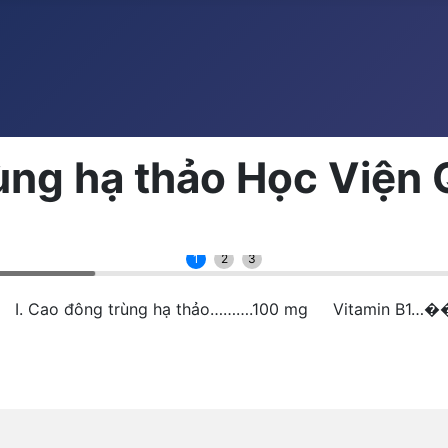
ùng hạ thảo Học Viện
1
2
3
 I. Cao đông trùng hạ thảo……….100 mg Vitamin B1…�