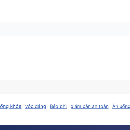
sống khỏe
vóc dáng
Béo phì
giảm cân an toàn
Ăn uống