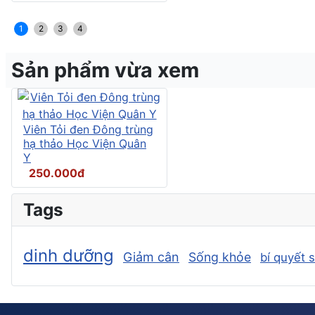
1
2
3
4
Sản phẩm vừa xem
Viên Tỏi đen Đông trùng
hạ thảo Học Viện Quân
Y
250.000đ
Tags
dinh dưỡng
Giảm cân
Sống khỏe
bí quyết 