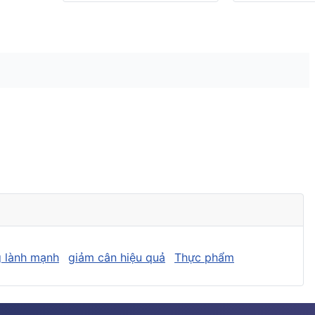
 lành mạnh
giảm cân hiệu quả
Thực phẩm