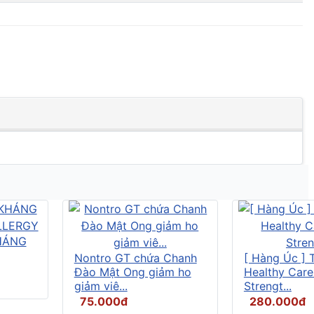
HÁNG
Nontro GT chứa Chanh
[ Hàng Úc ] 
Đào Mật Ong giảm ho
Healthy Care
giảm viê...
Strengt...
75.000đ
280.000đ