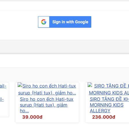
l-
Siro ho con ếch Hati-tux
SIRO TĂNG ĐỀ K
surup (Hati tux), giảm
MORNING KIDS
ho...
ALLERGY
39.000đ
236.000đ