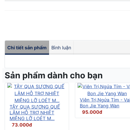
Chi tiết sản phẩm
Bình luận
Sản phẩm dành cho bạn
Viên Trị.Ngứa Tím - Vai
Bon Jie Yang Wan
TÂY QUA SƯƠNG QUẾ
95.000đ
LÂM HỖ TRỢ NHIỆT
MIỆNG LỠ LOÉT M...
73.000đ