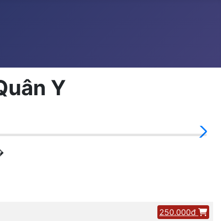
 Quân Y
�
250.000đ