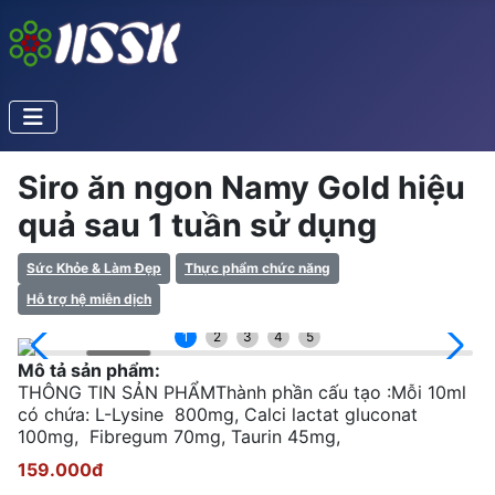
Siro ăn ngon Namy Gold hiệu
quả sau 1 tuần sử dụng
Sức Khỏe & Làm Đẹp
Thực phẩm chức năng
Hỗ trợ hệ miễn dịch
1
2
3
4
5
Mô tả sản phẩm:
THÔNG TIN SẢN PHẨMThành phần cấu tạo :Mỗi 10ml
có chứa: L-Lysine 800mg, Calci lactat gluconat
100mg, Fibregum 70mg, Taurin 45mg,
159.000đ