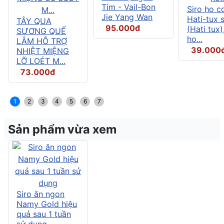
Tím - Vail-Bon
Siro ho c
Jie Yang Wan
Hati-tux 
TÂY QUA
95.000đ
(Hati tux)
SƯƠNG QUẾ
ho...
LÂM HỖ TRỢ
39.000
NHIỆT MIỆNG
LỠ LOÉT M...
73.000đ
1
2
3
4
5
6
7
Sản phẩm vừa xem
Siro ăn ngon
Namy Gold hiệu
quả sau 1 tuần
sử dụng