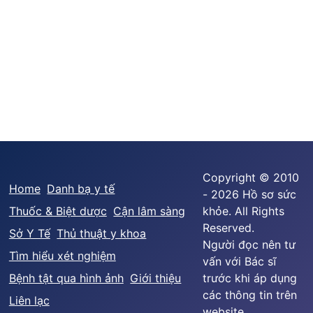
Copyright © 2010
Home
Danh bạ y tế
- 2026 Hồ sơ sức
Thuốc & Biệt dược
Cận lâm sàng
khỏe. All Rights
Reserved.
Sở Y Tế
Thủ thuật y khoa
Người đọc nên tư
Tìm hiểu xét nghiệm
vấn với Bác sĩ
Bệnh tật qua hình ảnh
Giới thiệu
trước khi áp dụng
các thông tin trên
Liên lạc
website.