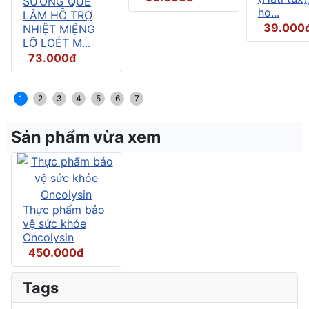
SƯƠNG QUẾ
ho...
LÂM HỖ TRỢ
39.000
NHIỆT MIỆNG
LỠ LOÉT M...
73.000đ
1
2
3
4
5
6
7
Sản phẩm vừa xem
Thực phẩm bảo
vệ sức khỏe
Oncolysin
450.000đ
Tags