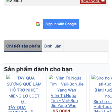
450.000đ
Chi tiết sản phẩm
Bình luận
Sản phẩm dành cho bạn
Viên Trị.Ngứa
Tím - Vail-Bon
Siro ho c
Jie Yang Wan
Hati-tux 
TÂY QUA
95.000đ
(Hati tux)