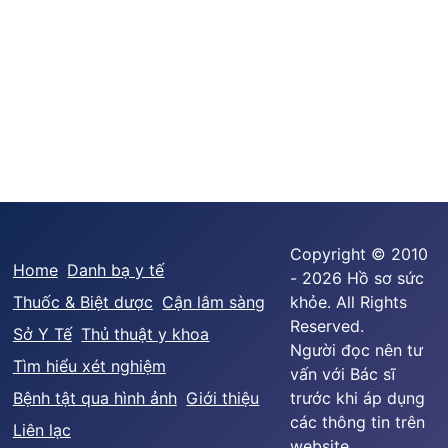
Copyright © 2010
Home
Danh bạ y tế
- 2026 Hồ sơ sức
Thuốc & Biệt dược
Cận lâm sàng
khỏe. All Rights
Reserved.
Sở Y Tế
Thủ thuật y khoa
Người đọc nên tư
Tìm hiểu xét nghiệm
vấn với Bác sĩ
Bệnh tật qua hình ảnh
Giới thiệu
trước khi áp dụng
các thông tin trên
Liên lạc
website.