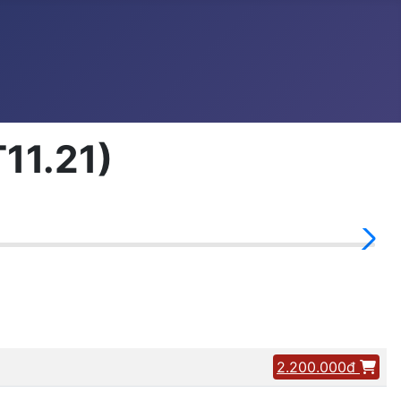
T11.21)
2.200.000đ