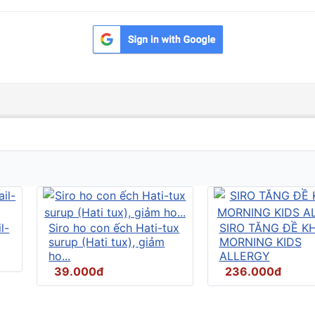
l-
Siro ho con ếch Hati-tux
SIRO TĂNG ĐỀ K
surup (Hati tux), giảm
MORNING KIDS
ho...
ALLERGY
39.000đ
236.000đ