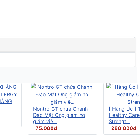
HÁNG
Nontro GT chứa Chanh
[ Hàng Úc ] 
Đào Mật Ong giảm ho
Healthy Care
giảm viê...
Strengt...
75.000đ
280.000đ