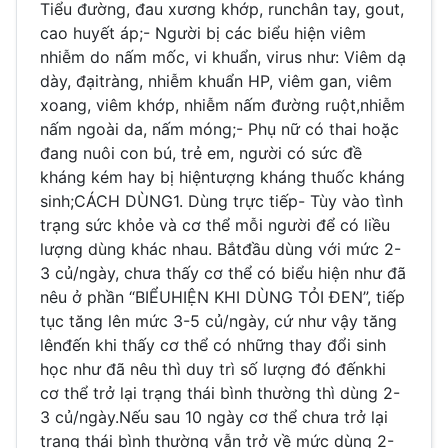
Tiểu đường, đau xương khớp, runchân tay, gout,
cao huyết áp;- Người bị các biểu hiện viêm
nhiễm do nấm mốc, vi khuẩn, virus như: Viêm dạ
dày, đạitràng, nhiễm khuẩn HP, viêm gan, viêm
xoang, viêm khớp, nhiễm nấm đường ruột,nhiễm
nấm ngoài da, nấm móng;- Phụ nữ có thai hoặc
đang nuôi con bú, trẻ em, người có sức đề
kháng kém hay bị hiệntượng kháng thuốc kháng
sinh;CÁCH DÙNG1. Dùng trực tiếp- Tùy vào tình
trạng sức khỏe và cơ thể mỗi người để có liều
lượng dùng khác nhau. Bắtđầu dùng với mức 2-
3 củ/ngày, chưa thấy cơ thể có biểu hiện như đã
nêu ở phần “BIỂUHIỆN KHI DÙNG TỎI ĐEN”, tiếp
tục tăng lên mức 3-5 củ/ngày, cứ như vậy tăng
lênđến khi thấy cơ thể có những thay đổi sinh
học như đã nêu thì duy trì số lượng đó đếnkhi
cơ thể trở lại trạng thái bình thường thì dùng 2-
3 củ/ngày.Nếu sau 10 ngày cơ thể chưa trở lại
trạng thái bình thường vẫn trở về mức dùng 2-