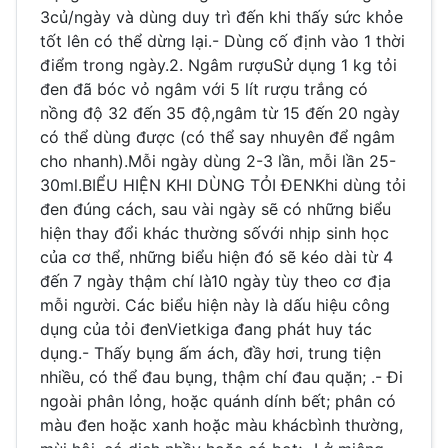
3củ/ngày và dùng duy trì đến khi thấy sức khỏe
tốt lên có thể dừng lại.- Dùng cố định vào 1 thời
điểm trong ngày.2. Ngâm rượuSử dụng 1 kg tỏi
đen đã bóc vỏ ngâm với 5 lít rượu trắng có
nồng độ 32 đến 35 độ,ngâm từ 15 đến 20 ngày
có thể dùng được (có thể say nhuyên để ngâm
cho nhanh).Mỗi ngày dùng 2-3 lần, mỗi lần 25-
30ml.BIỂU HIỆN KHI DÙNG TỎI ĐENKhi dùng tỏi
đen đúng cách, sau vài ngày sẽ có những biểu
hiện thay đổi khác thường sốvới nhịp sinh học
của cơ thể, những biểu hiện đó sẽ kéo dài từ 4
đến 7 ngày thậm chí là10 ngày tùy theo cơ địa
mỗi người. Các biểu hiện này là dấu hiệu công
dụng của tỏi đenVietkiga đang phát huy tác
dụng.- Thấy bụng ấm ách, đầy hơi, trung tiện
nhiều, có thể đau bụng, thậm chí đau quặn; .- Đi
ngoài phân lỏng, hoặc quánh dính bết; phân có
màu đen hoặc xanh hoặc màu khácbình thường,