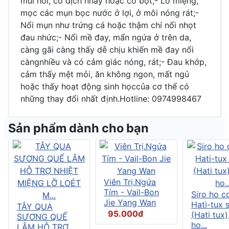
mùi hôi, có dịch nhầy hoặc có bọt;- Lở miệng,
mọc các mụn bọc nước ở lợi, ở môi nóng rát;-
Nổi mụn như trứng cá hoặc thậm chí nổi nhọt
đau nhức;- Nổi mề đay, mẩn ngứa ở trên da,
càng gãi càng thấy dễ chịu khiến mề đay nổi
càngnhiều và có cảm giác nóng, rát;- Đau khớp,
cảm thấy mệt mỏi, ăn không ngon, mất ngủ
hoặc thấy hoạt động sinh họccủa cơ thể có
những thay đổi nhất định.Hotline: 0974998467
Sản phẩm dành cho bạn
Viên Trị.Ngứa
Tím - Vail-Bon
Siro ho c
Jie Yang Wan
Hati-tux 
TÂY QUA
95.000đ
(Hati tux)
SƯƠNG QUẾ
ho...
LÂM HỖ TRỢ