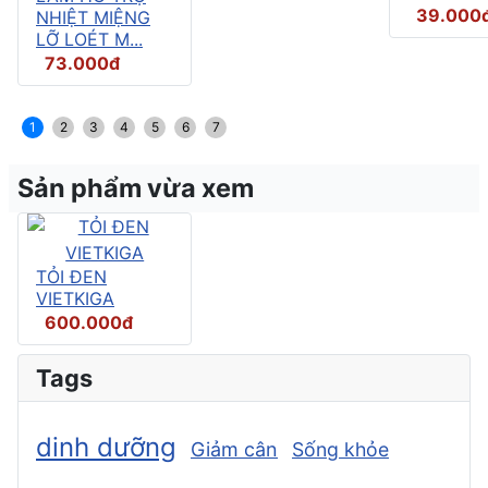
39.000
NHIỆT MIỆNG
LỠ LOÉT M...
73.000đ
1
2
3
4
5
6
7
Sản phẩm vừa xem
TỎI ĐEN
VIETKIGA
600.000đ
Tags
dinh dưỡng
Giảm cân
Sống khỏe