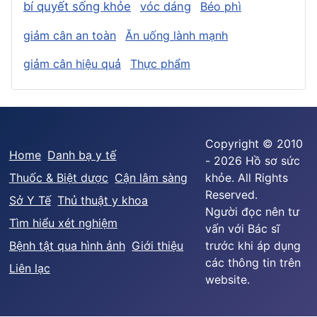
bí quyết sống khỏe
vóc dáng
Béo phì
giảm cân an toàn
Ăn uống lành mạnh
giảm cân hiệu quả
Thực phẩm
Copyright © 2010
Home
Danh bạ y tế
- 2026 Hồ sơ sức
Thuốc & Biệt dược
Cận lâm sàng
khỏe. All Rights
Reserved.
Sở Y Tế
Thủ thuật y khoa
Người đọc nên tư
Tìm hiểu xét nghiệm
vấn với Bác sĩ
Bệnh tật qua hình ảnh
Giới thiệu
trước khi áp dụng
các thông tin trên
Liên lạc
website.