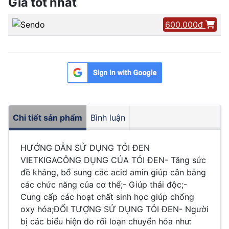
Giá tốt nhất
600.000đ
Chi tiết sản phẩm
Bình luận
HƯỚNG DẪN SỬ DỤNG TỎI ĐEN
VIETKIGACÔNG DỤNG CỦA TỎI ĐEN- Tăng sức
đề kháng, bổ sung các acid amin giúp cân bằng
các chức năng của cơ thể;- Giúp thải độc;-
Cung cấp các hoạt chất sinh học giúp chống
oxy hóa;ĐỐI TƯỢNG SỬ DỤNG TỎI ĐEN- Người
bị các biểu hiện do rối loạn chuyển hóa như: