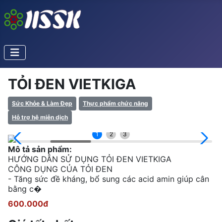
TỎI ĐEN VIETKIGA
Sức Khỏe & Làm Đẹp
Thực phẩm chức năng
Hỗ trợ hệ miễn dịch
1
2
3
Mô tả sản phẩm:
HƯỚNG DẪN SỬ DỤNG TỎI ĐEN VIETKIGA
CÔNG DỤNG CỦA TỎI ĐEN
- Tăng sức đề kháng, bổ sung các acid amin giúp cân
bằng c�
600.000đ