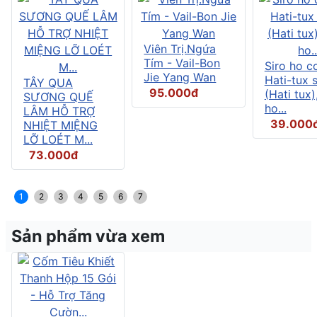
Viên Trị.Ngứa
Tím - Vail-Bon
Siro ho c
Jie Yang Wan
Hati-tux 
TÂY QUA
95.000đ
(Hati tux)
SƯƠNG QUẾ
ho...
LÂM HỖ TRỢ
39.000
NHIỆT MIỆNG
LỠ LOÉT M...
73.000đ
1
2
3
4
5
6
7
Sản phẩm vừa xem