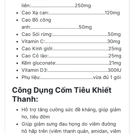
liên:.....................................250mg
Cao Xạ can:...............................................120mg
Cao Bồ công
anh:........................................50mg
Cao Sói rừng:..............................................50mg
Vitamin C:....................................................30mg
Cao Kinh giới:..............................................25mg
Cao Cỏ lào:..................................................25mg
Kẽm gluconate:............................................21mg
Vitamin D3:..................................................300IU
Phụ liệu:............................................vừa đủ 1 gói
Công Dụng Cốm Tiêu Khiết
Thanh:
Hỗ trợ tăng cường sức đề kháng, giúp giảm
ho, tiêu đờm
Giúp giảm sưng đau họng do viêm đường
hô hấp trên (viêm thanh quản, amidan, viêm