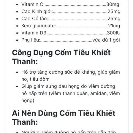
Vitamin C:....................................................30mg
Cao Kinh giới:..............................................25mg
Cao Cỏ lào:..................................................25mg
Kẽm gluconate:............................................21mg
Vitamin D3:..................................................300IU
Phụ liệu:............................................vừa đủ 1 gói
Công Dụng Cốm Tiêu Khiết
Thanh:
Hỗ trợ tăng cường sức đề kháng, giúp giảm
ho, tiêu đờm
Giúp giảm sưng đau họng do viêm đường
hô hấp trên (viêm thanh quản, amidan, viêm
họng)
Ai Nên Dùng Cốm Tiêu Khiết
Thanh:
Người bị viêm đường hô hấp trên dẫn đến