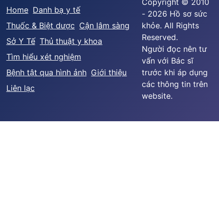
Copyright © 2010
Home
Danh bạ y tế
- 2026 Hồ sơ sức
Thuốc & Biệt dược
Cận lâm sàng
khỏe. All Rights
Reserved.
Sở Y Tế
Thủ thuật y khoa
Người đọc nên tư
Tìm hiểu xét nghiệm
vấn với Bác sĩ
Bệnh tật qua hình ảnh
Giới thiệu
trước khi áp dụng
các thông tin trên
Liên lạc
website.