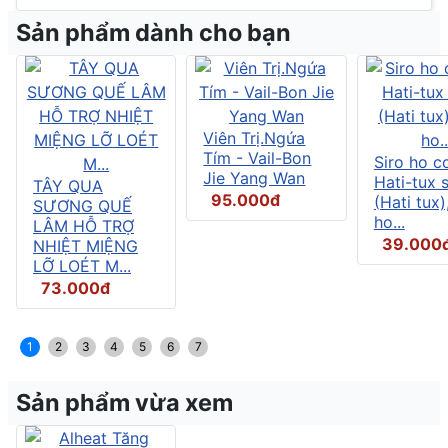
Sản phẩm dành cho bạn
Viên Trị.Ngứa
Tím - Vail-Bon
Siro ho c
Jie Yang Wan
Hati-tux 
TÂY QUA
95.000đ
(Hati tux)
SƯƠNG QUẾ
ho...
LÂM HỖ TRỢ
39.000
NHIỆT MIỆNG
LỠ LOÉT M...
73.000đ
1
2
3
4
5
6
7
Sản phẩm vừa xem