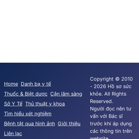
Copyright © 2010
Home
Danh bạ y tế
- 2026 Hồ sơ sức
Thuốc & Biệt dược
Cận lâm sàng
khỏe. All Rights
Reserved.
Sở Y Tế
Thủ thuật y khoa
Người đọc nên tư
Tìm hiểu xét nghiệm
vấn với Bác sĩ
Bệnh tật qua hình ảnh
Giới thiệu
trước khi áp dụng
các thông tin trên
Liên lạc
website.