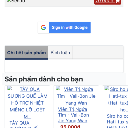
70.000đ
Chi tiết sản phẩm
Bình luận
Sản phẩm dành cho bạn
Viên Trị.Ngứa
Tím - Vail-Bon
Siro ho c
Jie Yang Wan
Hati-tux 
TÂY QUA
95.000đ
(Hati tux)