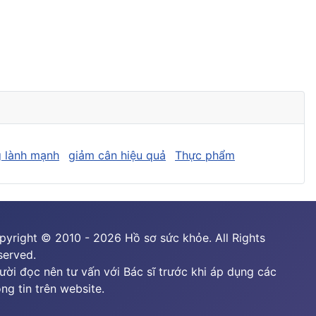
 lành mạnh
giảm cân hiệu quả
Thực phẩm
pyright © 2010 - 2026 Hồ sơ sức khỏe. All Rights
served.
ười đọc nên tư vấn với Bác sĩ trước khi áp dụng các
ng tin trên website.