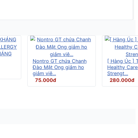
HÁNG
Nontro GT chứa Chanh
[ Hàng Úc ] 
Đào Mật Ong giảm ho
Healthy Care
giảm viê...
Strengt...
75.000đ
280.000đ