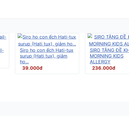
l-
Siro ho con ếch Hati-tux
SIRO TĂNG ĐỀ K
surup (Hati tux), giảm
MORNING KIDS
ho...
ALLERGY
39.000đ
236.000đ