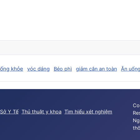
sống khỏe
vóc dáng
Béo phì
giảm cân an toàn
Ăn uống
Co
Sở Y Tế
Thủ thuật y khoa
Tìm hiểu xét nghiệm
Re
Ng
thô