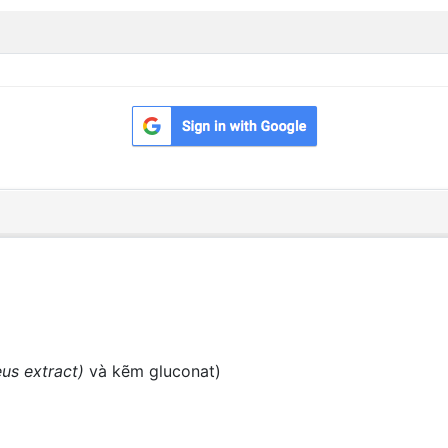
eus
extract)
và kẽm gluconat)
)