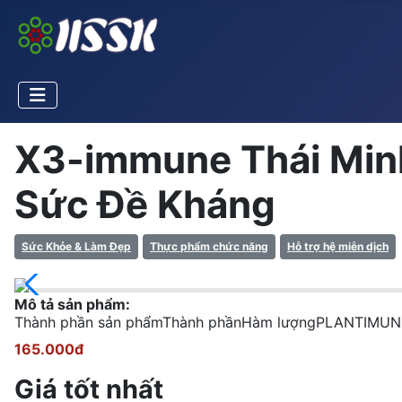
X3-immune Thái Min
Sức Đề Kháng
Sức Khỏe & Làm Đẹp
Thực phẩm chức năng
Hỗ trợ hệ miễn dịch
Mô tả sản phẩm:
Thành phần sản phẩmThành phầnHàm lượngPLANTIMUN (
165.000đ
Giá tốt nhất