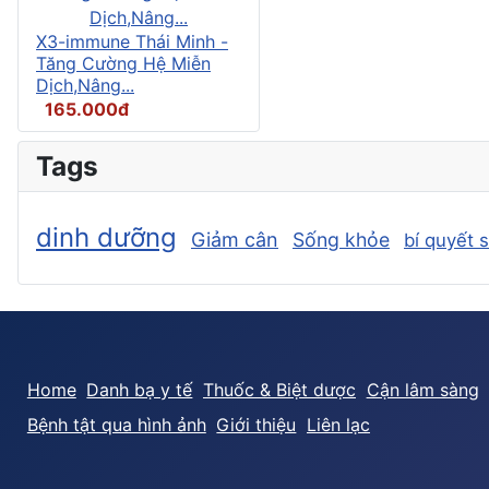
X3-immune Thái Minh -
Tăng Cường Hệ Miễn
Dịch,Nâng...
165.000đ
Tags
dinh dưỡng
Giảm cân
Sống khỏe
bí quyết 
Home
Danh bạ y tế
Thuốc & Biệt dược
Cận lâm sàng
Bệnh tật qua hình ảnh
Giới thiệu
Liên lạc