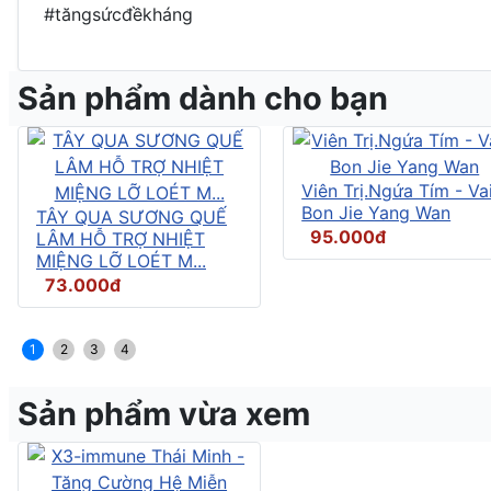
#tăngsứcđềkháng
Sản phẩm dành cho bạn
Viên Trị.Ngứa Tím - Vai
Bon Jie Yang Wan
TÂY QUA SƯƠNG QUẾ
95.000đ
LÂM HỖ TRỢ NHIỆT
MIỆNG LỠ LOÉT M...
73.000đ
1
2
3
4
Sản phẩm vừa xem