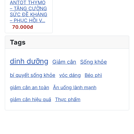
ANTOT THYMO
– TĂNG CƯỜNG
SỨC ĐỀ KHÁNG
– PHỤC HỒI V...
70.000đ
Tags
dinh dưỡng
Giảm cân
Sống khỏe
bí quyết sống khỏe
vóc dáng
Béo phì
giảm cân an toàn
Ăn uống lành mạnh
giảm cân hiệu quả
Thực phẩm