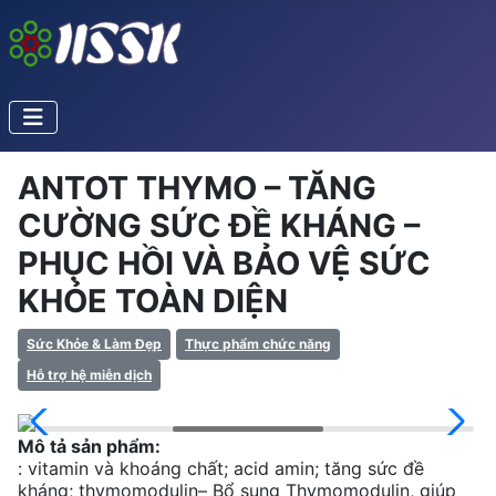
ANTOT THYMO – TĂNG
CƯỜNG SỨC ĐỀ KHÁNG –
PHỤC HỒI VÀ BẢO VỆ SỨC
KHỎE TOÀN DIỆN
Sức Khỏe & Làm Đẹp
Thực phẩm chức năng
Hỗ trợ hệ miễn dịch
Mô tả sản phẩm:
: vitamin và khoáng chất; acid amin; tăng sức đề
kháng; thymomodulin– Bổ sung Thymomodulin, giúp