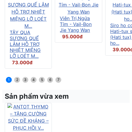
Viên Trị.Ngứa
Tím - Vail-Bon
Siro ho c
Jie Yang Wan
Hati-tux 
TÂY QUA
95.000đ
(Hati tux)
SƯƠNG QUẾ
ho...
LÂM HỖ TRỢ
39.000
NHIỆT MIỆNG
LỠ LOÉT M...
73.000đ
1
2
3
4
5
6
7
Sản phẩm vừa xem