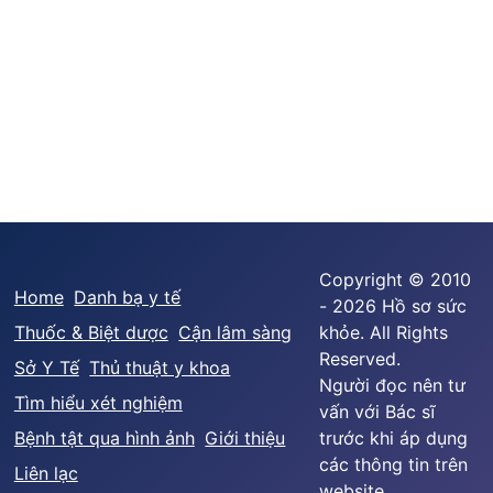
Copyright © 2010
Home
Danh bạ y tế
- 2026 Hồ sơ sức
Thuốc & Biệt dược
Cận lâm sàng
khỏe. All Rights
Reserved.
Sở Y Tế
Thủ thuật y khoa
Người đọc nên tư
Tìm hiểu xét nghiệm
vấn với Bác sĩ
Bệnh tật qua hình ảnh
Giới thiệu
trước khi áp dụng
các thông tin trên
Liên lạc
website.