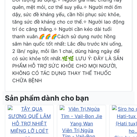
quên, mệt mỏi, cơ thể suy yếu.✧ Người mới ốm
dậy, sức đề kháng yếu, cần hồi phục sức khỏe,
tăng sức đề kháng cho cơ thể.✧ Người lao động
trí óc căng thẳng.✧ Người cần kéo dài tuổi
thanh xuân.🌈🌈🌈Cách sử dụng nước hồng
sâm hàn quốc tốt nhất: Lắc đều trước khi uống,
2 lần/ ngày, mỗi lần 1 chai, dùng hàng ngày để
có sức khỏe tốt nhất.🌿🌿 LƯU Ý: ĐÂY LÀ SẢN
PHẨM HỖ TRỢ SỨC KHỎE CHO MỌI NGƯỜI,
KHÔNG CÓ TÁC DỤNG THAY THẾ THUỐC
CHỮA BỆNH
Sản phẩm dành cho bạn
Viên Trị.Ngứa
Tím - Vail-Bon