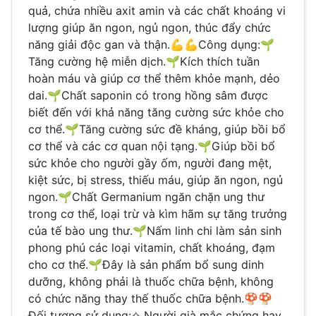
quả, chứa nhiều axit amin và các chất khoáng vi
lượng giúp ăn ngon, ngủ ngon, thúc đẩy chức
năng giải độc gan và thận.💪💪Công dụng:🌱
Tăng cường hệ miễn dịch.🌱Kích thích tuần
hoàn máu và giúp cơ thể thêm khỏe mạnh, dẻo
dai.🌱Chất saponin có trong hồng sâm được
biết đến với khả năng tăng cường sức khỏe cho
cơ thể.🌱Tăng cường sức đề kháng, giúp bồi bổ
cơ thể và các cơ quan nội tạng.🌱Giúp bồi bổ
sức khỏe cho người gầy ốm, người đang mệt,
kiệt sức, bị stress, thiếu máu, giúp ăn ngon, ngủ
ngon.🌱Chất Germanium ngăn chặn ung thư
trong cơ thể, loại trừ và kìm hãm sự tăng trưởng
của tế bào ung thư.🌱Nấm linh chi làm sản sinh
phong phú các loại vitamin, chất khoáng, đạm
cho cơ thể.🌱Đây là sản phẩm bổ sung dinh
dưỡng, không phải là thuốc chữa bệnh, không
có chức năng thay thế thuốc chữa bệnh.🍄🍄
Đối tượng sử dụng:✧ Người già mắc chứng hay