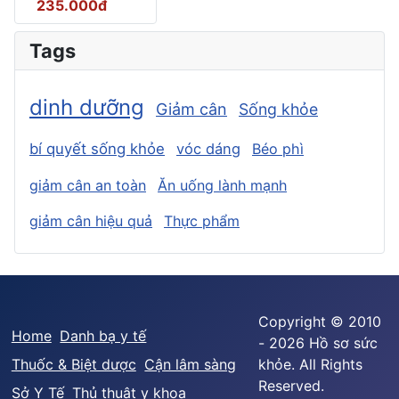
235.000đ
Tags
dinh dưỡng
Giảm cân
Sống khỏe
bí quyết sống khỏe
vóc dáng
Béo phì
giảm cân an toàn
Ăn uống lành mạnh
giảm cân hiệu quả
Thực phẩm
Copyright © 2010
Home
Danh bạ y tế
- 2026 Hồ sơ sức
Thuốc & Biệt dược
Cận lâm sàng
khỏe. All Rights
Reserved.
Sở Y Tế
Thủ thuật y khoa