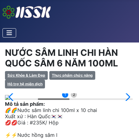
NƯỚC SÂM LINH CHI HÀN
QUỐC SÂM 6 NĂM 100ML
Sức Khỏe & Làm Đẹp
Thực phẩm chức năng
Hỗ trợ hệ miễn dịch
1
2
Mô tả sản phẩm:
🌈🌈Nước sâm linh chi 100ml x 10 chai
Xuất xứ : Hàn Quốc🇰🇷🇰🇷
💋💋Giá : #235K/ Hộp
⚡️⚡️Nước hồng sâm l