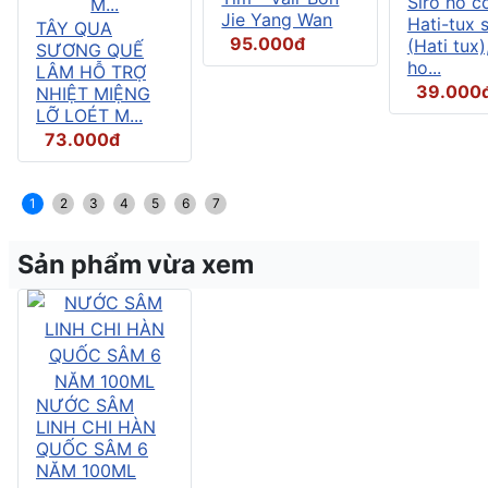
Siro ho c
Jie Yang Wan
Hati-tux 
TÂY QUA
95.000đ
(Hati tux)
SƯƠNG QUẾ
ho...
LÂM HỖ TRỢ
39.000
NHIỆT MIỆNG
LỠ LOÉT M...
73.000đ
1
2
3
4
5
6
7
Sản phẩm vừa xem
NƯỚC SÂM
LINH CHI HÀN
QUỐC SÂM 6
NĂM 100ML