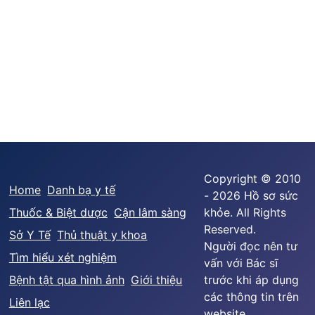
Copyright © 2010
Home
Danh bạ y tế
- 2026 Hồ sơ sức
Thuốc & Biệt dược
Cận lâm sàng
khỏe. All Rights
Reserved.
Sở Y Tế
Thủ thuật y khoa
Người đọc nên tư
Tìm hiểu xét nghiệm
vấn với Bác sĩ
Bệnh tật qua hình ảnh
Giới thiệu
trước khi áp dụng
các thông tin trên
Liên lạc
website.