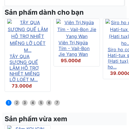
Sản phẩm dành cho bạn
Viên Trị.Ngứa
Tím - Vail-Bon
Siro ho c
Jie Yang Wan
Hati-tux 
TÂY QUA
95.000đ
(Hati tux)
SƯƠNG QUẾ
ho...
LÂM HỖ TRỢ
39.000
NHIỆT MIỆNG
LỠ LOÉT M...
73.000đ
1
2
3
4
5
6
7
Sản phẩm vừa xem