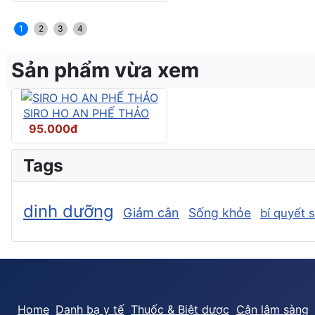
1
2
3
4
Sản phẩm vừa xem
SIRO HO AN PHẾ THẢO
95.000đ
Tags
dinh dưỡng
Giảm cân
Sống khỏe
bí quyết 
Home
Danh bạ y tế
Thuốc & Biệt dược
Cận lâm sàng