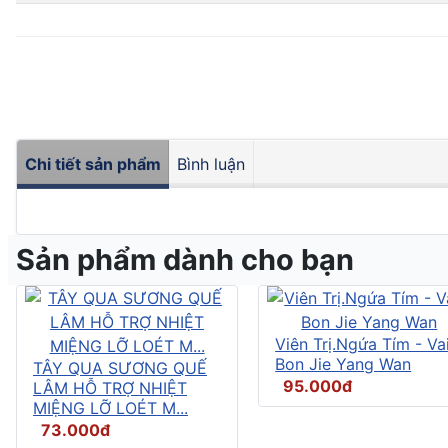
Chi tiết sản phẩm
Bình luận
Sản phẩm dành cho bạn
Viên Trị.Ngứa Tím - Vai
Bon Jie Yang Wan
TÂY QUA SƯƠNG QUẾ
95.000đ
LÂM HỖ TRỢ NHIỆT
MIỆNG LỠ LOÉT M...
73.000đ