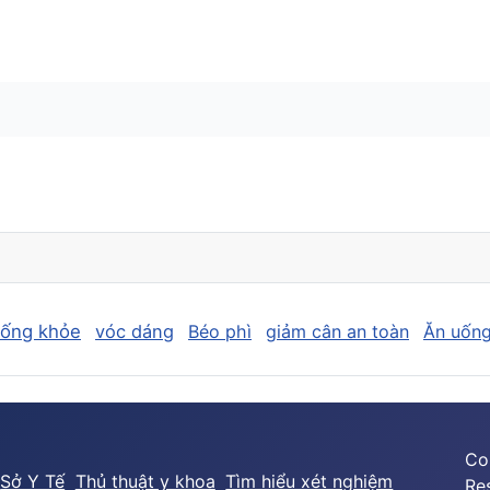
sống khỏe
vóc dáng
Béo phì
giảm cân an toàn
Ăn uống
Co
Sở Y Tế
Thủ thuật y khoa
Tìm hiểu xét nghiệm
Re