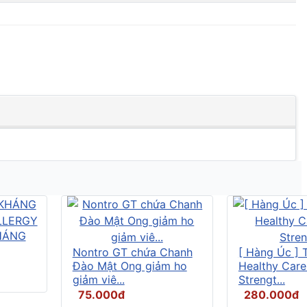
HÁNG
Nontro GT chứa Chanh
[ Hàng Úc ] 
Đào Mật Ong giảm ho
Healthy Care
giảm viê...
Strengt...
75.000đ
280.000đ