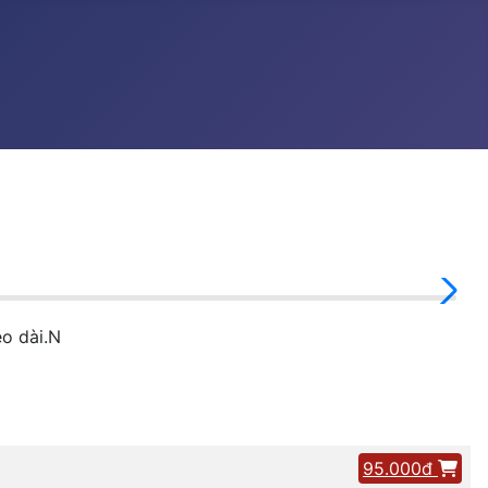
o dài.N
95.000đ