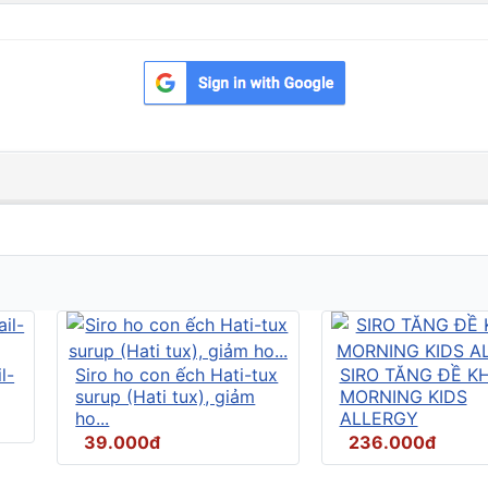
l-
Siro ho con ếch Hati-tux
SIRO TĂNG ĐỀ K
surup (Hati tux), giảm
MORNING KIDS
ho...
ALLERGY
39.000đ
236.000đ