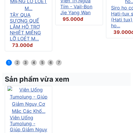
Viên Trị.Ngứa
Tím - Vail-Bon
Siro ho c
Jie Yang Wan
Hati-tux 
TÂY QUA
95.000đ
(Hati tux)
SƯƠNG QUẾ
ho...
LÂM HỖ TRỢ
39.000
NHIỆT MIỆNG
LỠ LOÉT M...
73.000đ
1
2
3
4
5
6
7
Sản phẩm vừa xem
Viên Uống
Tumolung -
Giúp Giảm Nguy