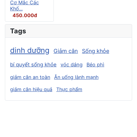
Cơ Mắc Các
Khố...
450.000đ
Tags
dinh dưỡng
Giảm cân
Sống khỏe
bí quyết sống khỏe
vóc dáng
Béo phì
giảm cân an toàn
Ăn uống lành mạnh
giảm cân hiệu quả
Thực phẩm