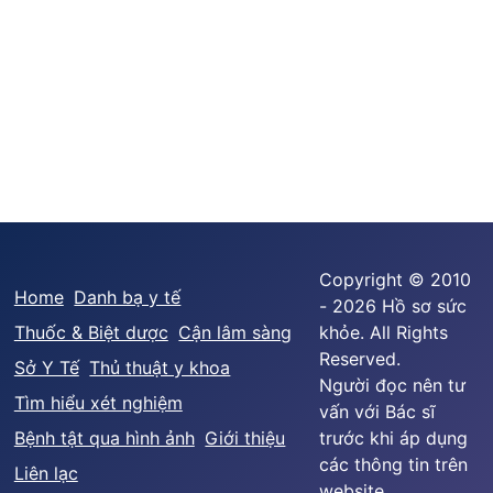
Copyright © 2010
Home
Danh bạ y tế
- 2026 Hồ sơ sức
Thuốc & Biệt dược
Cận lâm sàng
khỏe. All Rights
Reserved.
Sở Y Tế
Thủ thuật y khoa
Người đọc nên tư
Tìm hiểu xét nghiệm
vấn với Bác sĩ
Bệnh tật qua hình ảnh
Giới thiệu
trước khi áp dụng
các thông tin trên
Liên lạc
website.