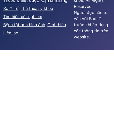
Thuốc & Biệt dược
Cận lâm sàng
khỏe. All Rights
Reserved.
Sở Y Tế
Thủ thuật y khoa
Người đọc nên tư
Tìm hiểu xét nghiệm
vấn với Bác sĩ
Bệnh tật qua hình ảnh
Giới thiệu
trước khi áp dụng
các thông tin trên
Liên lạc
website.