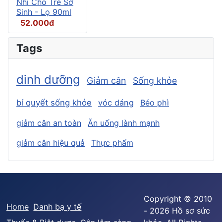
Nhi Cho Trẻ Sơ
Sinh - Lọ 90ml
52.000đ
Tags
dinh dưỡng
Giảm cân
Sống khỏe
bí quyết sống khỏe
vóc dáng
Béo phì
giảm cân an toàn
Ăn uống lành mạnh
giảm cân hiệu quả
Thực phẩm
Copyright © 2010
Home
Danh bạ y tế
- 2026 Hồ sơ sức