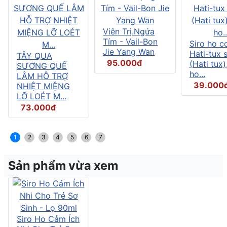
Viên Trị.Ngứa
Tím - Vail-Bon
Siro ho c
Jie Yang Wan
Hati-tux 
TÂY QUA
95.000đ
(Hati tux)
SƯƠNG QUẾ
ho...
LÂM HỖ TRỢ
39.000
NHIỆT MIỆNG
LỠ LOÉT M...
73.000đ
1
2
3
4
5
6
7
Sản phẩm vừa xem
Siro Ho Cảm Ích