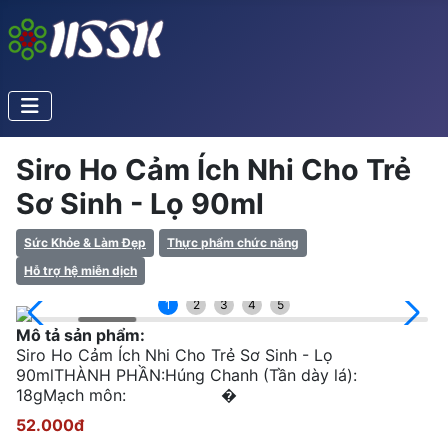
Siro Ho Cảm Ích Nhi Cho Trẻ
Sơ Sinh - Lọ 90ml
Sức Khỏe & Làm Đẹp
Thực phẩm chức năng
Hỗ trợ hệ miễn dịch
1
2
3
4
5
Mô tả sản phẩm:
Siro Ho Cảm Ích Nhi Cho Trẻ Sơ Sinh - Lọ
90mlTHÀNH PHẦN:Húng Chanh (Tần dày lá):
18gMạch môn: �
52.000đ