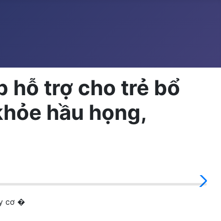
 hỗ trợ cho trẻ bổ
khỏe hầu họng,
ùy cơ �