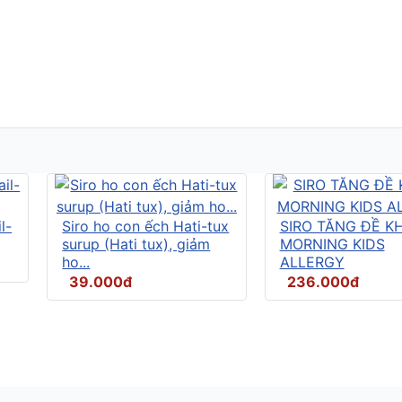
l-
Siro ho con ếch Hati-tux
SIRO TĂNG ĐỀ K
surup (Hati tux), giảm
MORNING KIDS
ho...
ALLERGY
39.000đ
236.000đ