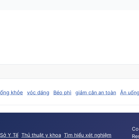
sống khỏe
vóc dáng
Béo phì
giảm cân an toàn
Ăn uống
Co
Sở Y Tế
Thủ thuật y khoa
Tìm hiểu xét nghiệm
Re