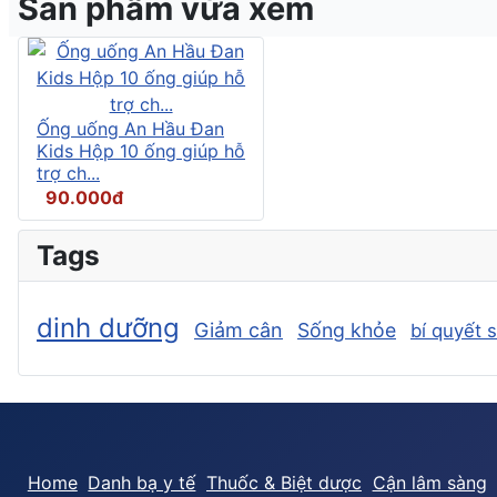
Sản phẩm vừa xem
Ống uống An Hầu Đan
Kids Hộp 10 ống giúp hỗ
trợ ch...
90.000đ
Tags
dinh dưỡng
Giảm cân
Sống khỏe
bí quyết 
Home
Danh bạ y tế
Thuốc & Biệt dược
Cận lâm sàng