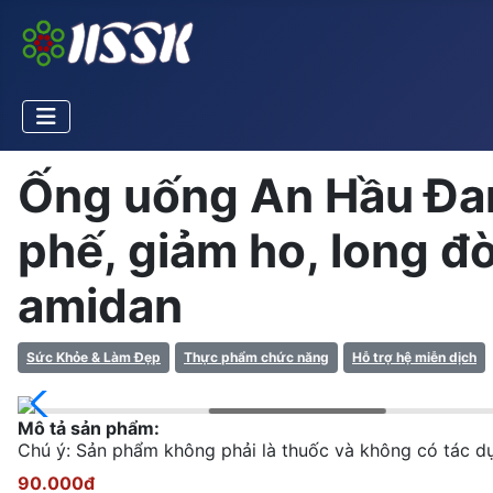
Ống uống An Hầu Đan 
phế, giảm ho, long đ
amidan
Sức Khỏe & Làm Đẹp
Thực phẩm chức năng
Hỗ trợ hệ miễn dịch
Mô tả sản phẩm:
Chú ý: Sản phẩm không phải là thuốc và không có tác d
90.000đ