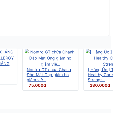
HÁNG
Nontro GT chứa Chanh
[ Hàng Úc ] 
Đào Mật Ong giảm ho
Healthy Care
giảm viê...
Strengt...
75.000đ
280.000đ