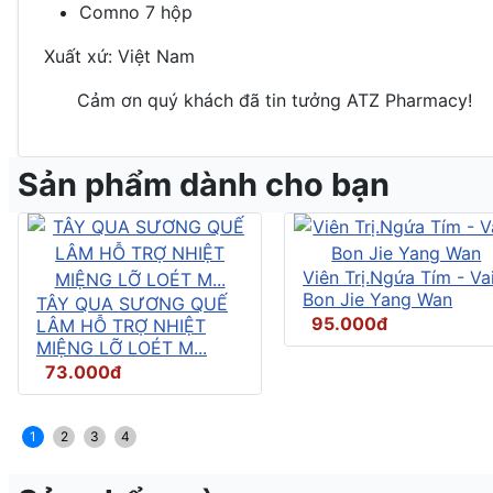
Comno 7 hộp
Xuất xứ:
Việt Nam
Cảm ơn quý khách đã tin tưởng
ATZ Pharmacy!
Sản phẩm dành cho bạn
Viên Trị.Ngứa Tím - Vai
Bon Jie Yang Wan
TÂY QUA SƯƠNG QUẾ
95.000đ
LÂM HỖ TRỢ NHIỆT
MIỆNG LỠ LOÉT M...
73.000đ
1
2
3
4