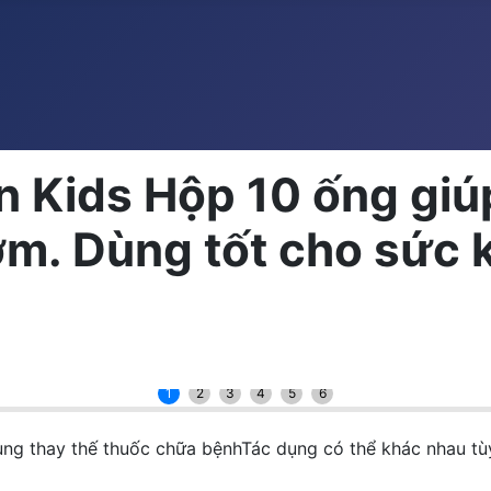
Kids Hộp 10 ống giúp
ờm. Dùng tốt cho sức 
1
2
3
4
5
6
ụng thay thế thuốc chữa bệnhTác dụng có thể khác nhau t