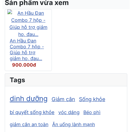
Sản phẩm vừa xem
An Hầu Đan
Combo 7 hộp -
Giúp hỗ trợ
giảm ho, đau...
900.000đ
Tags
dinh dưỡng
Giảm cân
Sống khỏe
bí quyết sống khỏe
vóc dáng
Béo phì
giảm cân an toàn
Ăn uống lành mạnh