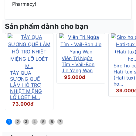
Pharmacy!
Sản phẩm dành cho bạn
Viên Trị.Ngứa
Tím - Vail-Bon
Siro ho c
Jie Yang Wan
Hati-tux 
TÂY QUA
95.000đ
(Hati tux)
SƯƠNG QUẾ
ho...
LÂM HỖ TRỢ
39.000
NHIỆT MIỆNG
LỠ LOÉT M...
73.000đ
1
2
3
4
5
6
7