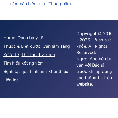
giảm cân hiệu quả
Thực phẩm
Copyright © 2010
Home
Danh bạ y tế
- 2026 Hồ sơ sức
Thuốc & Biệt dược
Cận lâm sàng
khỏe. All Rights
Reserved.
Sở Y Tế
Thủ thuật y khoa
Người đọc nên tư
Tìm hiểu xét nghiệm
vấn với Bác sĩ
Bệnh tật qua hình ảnh
Giới thiệu
trước khi áp dụng
các thông tin trên
Liên lạc
website.