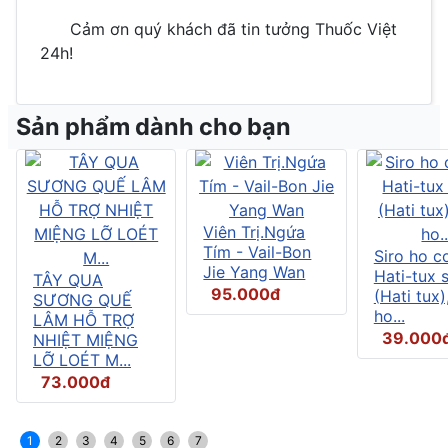
Cảm ơn quý khách đã tin tưởng
Thuốc Việt
24h!
Sản phẩm dành cho bạn
Viên Trị.Ngứa
Tím - Vail-Bon
Siro ho c
Jie Yang Wan
Hati-tux 
TÂY QUA
95.000đ
(Hati tux)
SƯƠNG QUẾ
ho...
LÂM HỖ TRỢ
39.000
NHIỆT MIỆNG
LỠ LOÉT M...
73.000đ
1
2
3
4
5
6
7