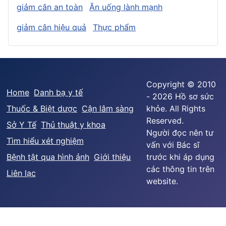
giảm cân an toàn
Ăn uống lành mạnh
giảm cân hiệu quả
Thực phẩm
Copyright © 2010
Home
Danh bạ y tế
- 2026 Hồ sơ sức
Thuốc & Biệt dược
Cận lâm sàng
khỏe. All Rights
Reserved.
Sở Y Tế
Thủ thuật y khoa
Người đọc nên tư
Tìm hiểu xét nghiệm
vấn với Bác sĩ
Bệnh tật qua hình ảnh
Giới thiệu
trước khi áp dụng
các thông tin trên
Liên lạc
website.