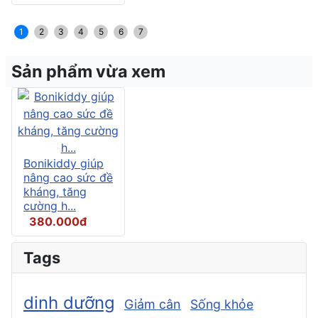
1
2
3
4
5
6
7
Sản phẩm vừa xem
Bonikiddy giúp
nâng cao sức đề
kháng, tăng
cường h...
380.000đ
Tags
dinh dưỡng
Giảm cân
Sống khỏe