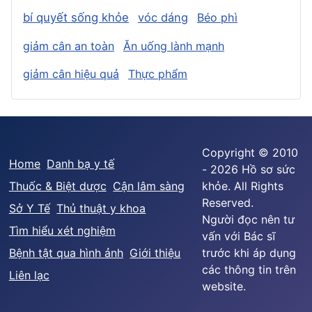
bí quyết sống khỏe
vóc dáng
Béo phì
giảm cân an toàn
Ăn uống lành mạnh
giảm cân hiệu quả
Thực phẩm
Copyright © 2010
Home
Danh bạ y tế
- 2026 Hồ sơ sức
Thuốc & Biệt dược
Cận lâm sàng
khỏe. All Rights
Reserved.
Sở Y Tế
Thủ thuật y khoa
Người đọc nên tư
Tìm hiểu xét nghiệm
vấn với Bác sĩ
Bệnh tật qua hình ảnh
Giới thiệu
trước khi áp dụng
các thông tin trên
Liên lạc
website.