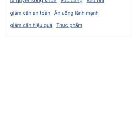
bí quyết sống khỏe
vóc dáng
Béo phì
giảm cân an toàn
Ăn uống lành mạnh
giảm cân hiệu quả
Thực phẩm