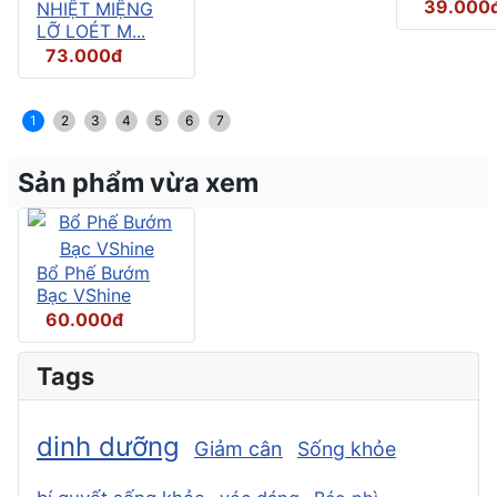
39.000
NHIỆT MIỆNG
LỠ LOÉT M...
73.000đ
1
2
3
4
5
6
7
Sản phẩm vừa xem
Bổ Phế Bướm
Bạc VShine
60.000đ
Tags
dinh dưỡng
Giảm cân
Sống khỏe