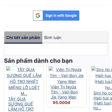
Chi tiết sản phẩm
Bình luận
Sản phẩm dành cho bạn
Viên Trị.Ngứa
Tím - Vail-Bon
Siro ho c
Jie Yang Wan
Hati-tux 
TÂY QUA
95.000đ
(Hati tux)
SƯƠNG QUẾ
ho...
LÂM HỖ TRỢ