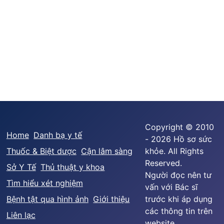
Copyright © 2010
Home
Danh bạ y tế
- 2026 Hồ sơ sức
Thuốc & Biệt dược
Cận lâm sàng
khỏe. All Rights
Reserved.
Sở Y Tế
Thủ thuật y khoa
Người đọc nên tư
Tìm hiểu xét nghiệm
vấn với Bác sĩ
Bệnh tật qua hình ảnh
Giới thiệu
trước khi áp dụng
các thông tin trên
Liên lạc
website.