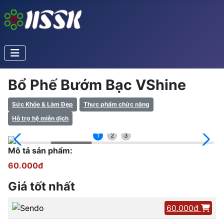
Bổ Phế Bướm Bạc VShine
Sức Khỏe & Làm Đẹp
Thực phẩm chức năng
Hỗ trợ hệ miễn dịch
1
2
3
Mô tả sản phẩm:
60.000đ
Giá tốt nhất
60.000đ