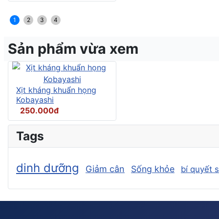
1
2
3
4
Sản phẩm vừa xem
Xịt kháng khuẩn họng
Kobayashi
250.000đ
Tags
dinh dưỡng
Giảm cân
Sống khỏe
bí quyết 