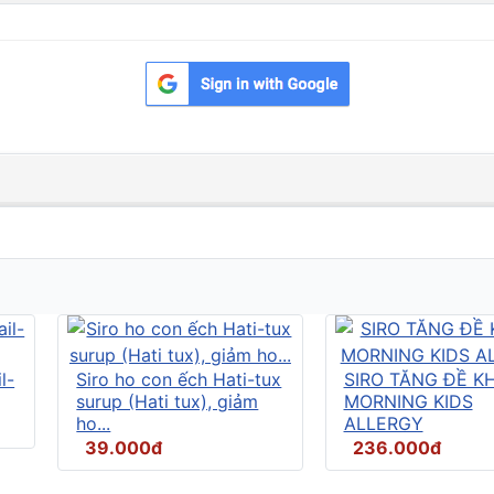
l-
Siro ho con ếch Hati-tux
SIRO TĂNG ĐỀ K
surup (Hati tux), giảm
MORNING KIDS
ho...
ALLERGY
39.000đ
236.000đ