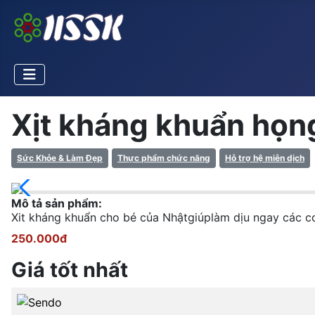
Xịt kháng khuẩn họn
Sức Khỏe & Làm Đẹp
Thực phẩm chức năng
Hỗ trợ hệ miễn dịch
Mô tả sản phẩm:
Xit kháng khuẩn cho bé của Nhậtgiúplàm dịu ngay các 
250.000đ
Giá tốt nhất