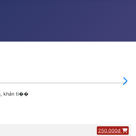
m, khản ti��
250.000đ