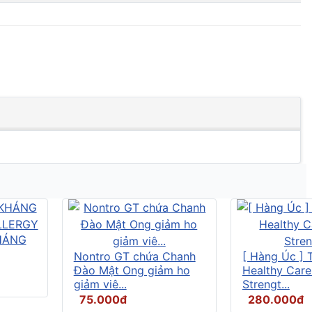
HÁNG
Nontro GT chứa Chanh
[ Hàng Úc ] 
Đào Mật Ong giảm ho
Healthy Care
giảm viê...
Strengt...
75.000đ
280.000đ