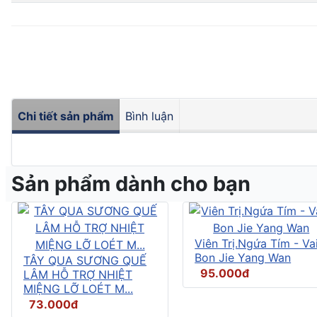
Chi tiết sản phẩm
Bình luận
Sản phẩm dành cho bạn
Viên Trị.Ngứa Tím - Vai
Bon Jie Yang Wan
TÂY QUA SƯƠNG QUẾ
95.000đ
LÂM HỖ TRỢ NHIỆT
MIỆNG LỠ LOÉT M...
73.000đ