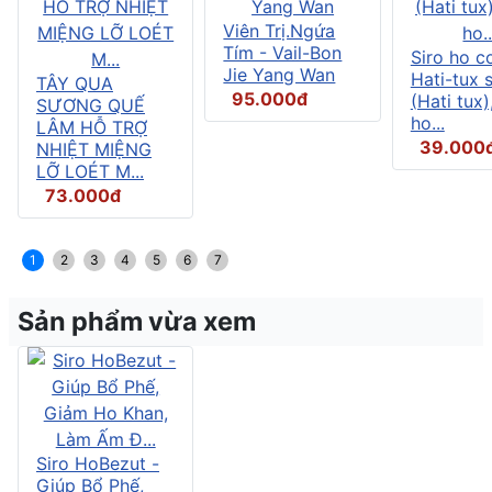
Viên Trị.Ngứa
Tím - Vail-Bon
Siro ho c
Jie Yang Wan
Hati-tux 
TÂY QUA
95.000đ
(Hati tux)
SƯƠNG QUẾ
ho...
LÂM HỖ TRỢ
39.000
NHIỆT MIỆNG
LỠ LOÉT M...
73.000đ
1
2
3
4
5
6
7
Sản phẩm vừa xem
Siro HoBezut -
Giúp Bổ Phế,