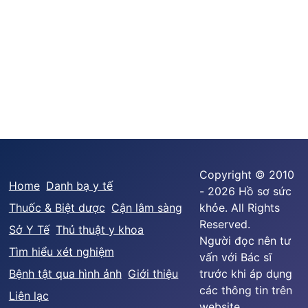
Copyright © 2010
Home
Danh bạ y tế
- 2026 Hồ sơ sức
Thuốc & Biệt dược
Cận lâm sàng
khỏe. All Rights
Reserved.
Sở Y Tế
Thủ thuật y khoa
Người đọc nên tư
Tìm hiểu xét nghiệm
vấn với Bác sĩ
Bệnh tật qua hình ảnh
Giới thiệu
trước khi áp dụng
các thông tin trên
Liên lạc
website.