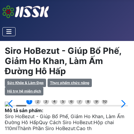
Siro HoBezut - Giúp Bổ Phế,
Giảm Ho Khan, Làm Ấm
Đường Hô Hấp
Sức Khỏe & Làm Đẹp
Thực phẩm chức năng
Hỗ trợ hệ miễn dịch
1
2
3
4
5
6
7
8
9
10
Mô tả sản phẩm:
Siro HoBezut - Giúp Bổ Phế, Giảm Ho Khan, Làm Ấm
Đường Hô HấpQuy Cách Siro HoBezut:Hộp chai
110mlThành Phần Siro HoBezut:Cao th