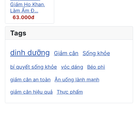
Giảm Ho Khan,
Làm Ấm Đ...
63.000đ
Tags
dinh dưỡng
Giảm cân
Sống khỏe
bí quyết sống khỏe
vóc dáng
Béo phì
giảm cân an toàn
Ăn uống lành mạnh
giảm cân hiệu quả
Thực phẩm