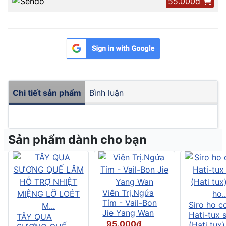
55.000đ
Chi tiết sản phẩm
Bình luận
Sản phẩm dành cho bạn
Viên Trị.Ngứa
Tím - Vail-Bon
Siro ho c
Jie Yang Wan
Hati-tux 
TÂY QUA
95.000đ
(Hati tux)