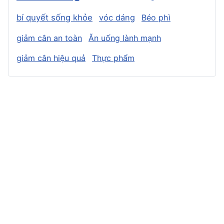
bí quyết sống khỏe
vóc dáng
Béo phì
giảm cân an toàn
Ăn uống lành mạnh
giảm cân hiệu quả
Thực phẩm