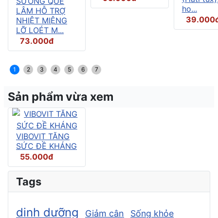
SƯƠNG QUẾ
ho...
LÂM HỖ TRỢ
39.000
NHIỆT MIỆNG
LỠ LOÉT M...
73.000đ
1
2
3
4
5
6
7
Sản phẩm vừa xem
VIBOVIT TĂNG
SỨC ĐỀ KHÁNG
55.000đ
Tags
dinh dưỡng
Giảm cân
Sống khỏe