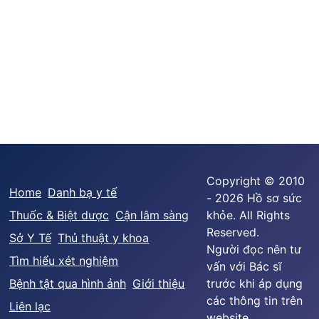
Copyright © 2010
Home
Danh bạ y tế
- 2026 Hồ sơ sức
Thuốc & Biệt dược
Cận lâm sàng
khỏe. All Rights
Reserved.
Sở Y Tế
Thủ thuật y khoa
Người đọc nên tư
Tìm hiểu xét nghiệm
vấn với Bác sĩ
Bệnh tật qua hình ảnh
Giới thiệu
trước khi áp dụng
các thông tin trên
Liên lạc
website.