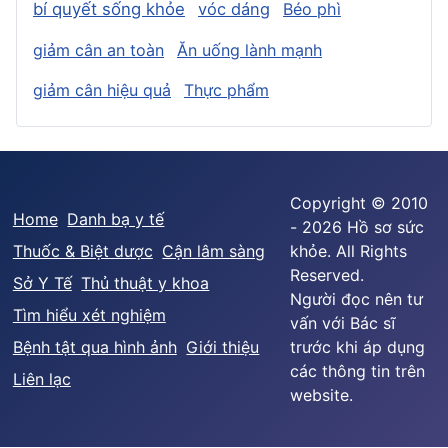
bí quyết sống khỏe
vóc dáng
Béo phì
giảm cân an toàn
Ăn uống lành mạnh
giảm cân hiệu quả
Thực phẩm
Copyright © 2010
Home
Danh bạ y tế
- 2026 Hồ sơ sức
Thuốc & Biệt dược
Cận lâm sàng
khỏe. All Rights
Reserved.
Sở Y Tế
Thủ thuật y khoa
Người đọc nên tư
Tìm hiểu xét nghiệm
vấn với Bác sĩ
Bệnh tật qua hình ảnh
Giới thiệu
trước khi áp dụng
các thông tin trên
Liên lạc
website.