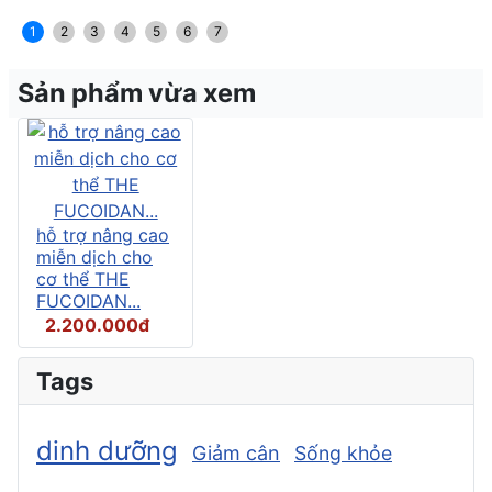
1
2
3
4
5
6
7
Sản phẩm vừa xem
hỗ trợ nâng cao
miễn dịch cho
cơ thể THE
FUCOIDAN...
2.200.000đ
Tags
dinh dưỡng
Giảm cân
Sống khỏe