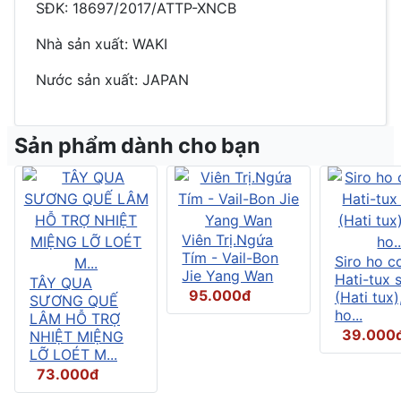
SĐK: 18697/2017/ATTP-XNCB
Nhà sản xuất: WAKI
Nước sản xuất: JAPAN
Sản phẩm dành cho bạn
Viên Trị.Ngứa
Tím - Vail-Bon
Siro ho c
Jie Yang Wan
Hati-tux 
TÂY QUA
95.000đ
(Hati tux)
SƯƠNG QUẾ
ho...
LÂM HỖ TRỢ
39.000
NHIỆT MIỆNG
LỠ LOÉT M...
73.000đ