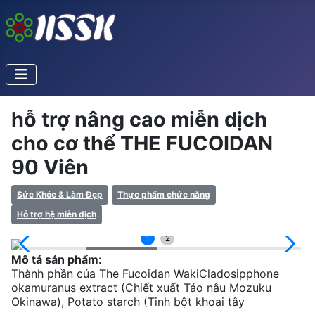
hỗ trợ nâng cao miễn dịch
cho cơ thể THE FUCOIDAN
90 Viên
Sức Khỏe & Làm Đẹp
Thực phẩm chức năng
Hỗ trợ hệ miễn dịch
1
2
Mô tả sản phẩm:
Thành phần của The Fucoidan WakiCladosipphone
okamuranus extract (Chiết xuất Tảo nâu Mozuku
Okinawa), Potato starch (Tinh bột khoai tây