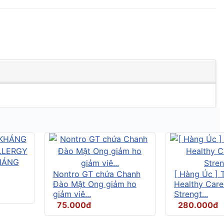
HÁNG
Nontro GT chứa Chanh
[ Hàng Úc ] 
Đào Mật Ong giảm ho
Healthy Care
giảm viê...
Strengt...
75.000đ
280.000đ