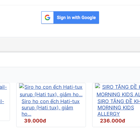
l-
Siro ho con ếch Hati-tux
SIRO TĂNG ĐỀ K
surup (Hati tux), giảm
MORNING KIDS
ho...
ALLERGY
39.000đ
236.000đ