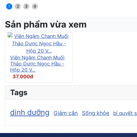
1
2
3
4
Sản phẩm vừa xem
Viên Ngậm Chanh Muối
Thảo Dược Ngọc Hầu -
Hộp 20 V...
37.000đ
Tags
dinh dưỡng
Giảm cân
Sống khỏe
bí quyết 