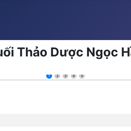
ối Thảo Dược Ngọc Hầ
1
2
3
4
5