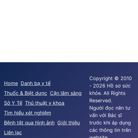
Copyright © 2010
Home
Danh bạ y tế
- 2026 Hồ sơ sức
Thuốc & Biệt dược
Cận lâm sàng
khỏe. All Rights
Reserved.
Sở Y Tế
Thủ thuật y khoa
Người đọc nên tư
Tìm hiểu xét nghiệm
vấn với Bác sĩ
Bệnh tật qua hình ảnh
Giới thiệu
trước khi áp dụng
các thông tin trên
Liên lạc
website.