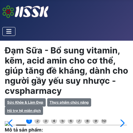
Đạm Sữa - Bổ sung vitamin,
kẽm, acid amin cho cơ thể,
giúp tăng đề kháng, dành cho
người gầy yếu suy nhược -
cvspharmacy
Sức Khỏe & Làm Đẹp
Thực phẩm chức năng
Hỗ trợ hệ miễn dịch
1
2
3
4
5
6
7
8
9
10
Mô tả sản phẩm: