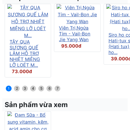
Viên Trị.Ngứa
Tím - Vail-Bon
Siro ho c
Jie Yang Wan
Hati-tux 
TÂY QUA
95.000đ
(Hati tux)
SƯƠNG QUẾ
ho...
LÂM HỖ TRỢ
39.000
NHIỆT MIỆNG
LỠ LOÉT M...
73.000đ
1
2
3
4
5
6
7
Sản phẩm vừa xem