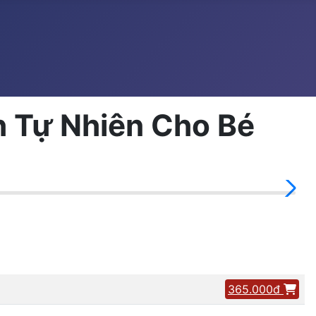
h Tự Nhiên Cho Bé
365.000đ