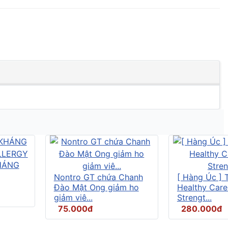
HÁNG
Nontro GT chứa Chanh
[ Hàng Úc ] 
Đào Mật Ong giảm ho
Healthy Care
giảm viê...
Strengt...
75.000đ
280.000đ