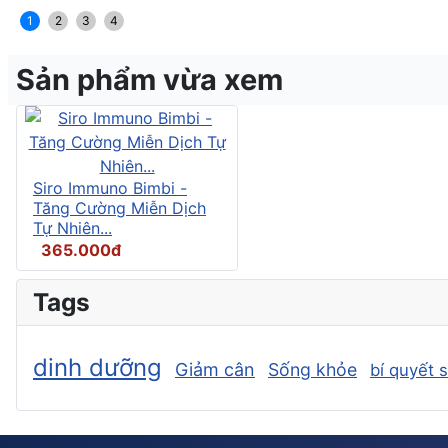
1
2
3
4
Sản phẩm vừa xem
Siro Immuno Bimbi -
Tăng Cường Miễn Dịch
Tự Nhiên...
365.000đ
Tags
dinh dưỡng
Giảm cân
Sống khỏe
bí quyết 