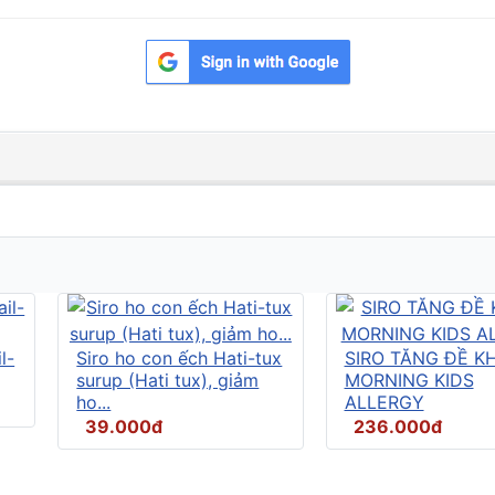
l-
Siro ho con ếch Hati-tux
SIRO TĂNG ĐỀ K
surup (Hati tux), giảm
MORNING KIDS
ho...
ALLERGY
39.000đ
236.000đ