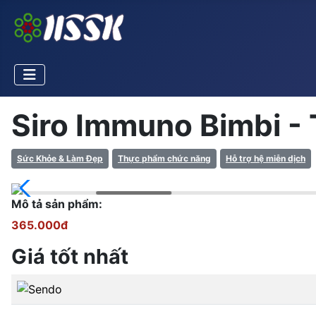
Siro Immuno Bimbi -
Sức Khỏe & Làm Đẹp
Thực phẩm chức năng
Hỗ trợ hệ miễn dịch
Mô tả sản phẩm:
365.000đ
Giá tốt nhất