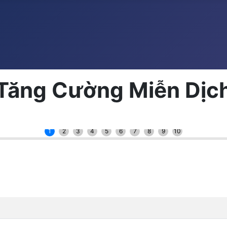
 Tăng Cường Miễn Dịc
1
2
3
4
5
6
7
8
9
10