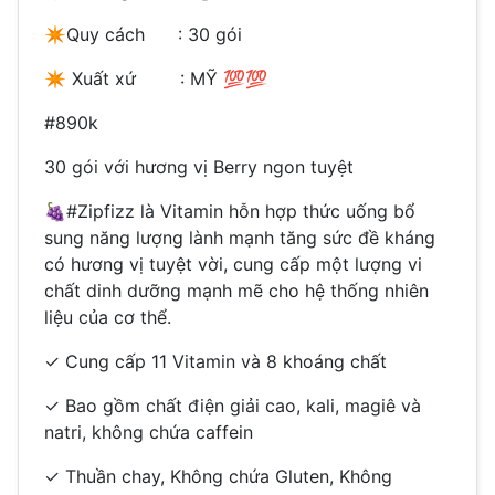
✴️
Quy cách : 30 gói
✴️
Xuất xứ : MỸ
💯💯
#890k
30 gói với hương vị Berry ngon tuyệt
🍇
#Zipfizz là Vitamin hỗn hợp thức uống bổ
sung năng lượng lành mạnh tăng sức đề kháng
có hương vị tuyệt vời, cung cấp một lượng vi
chất dinh dưỡng mạnh mẽ cho hệ thống nhiên
liệu của cơ thể.
✓ Cung cấp 11 Vitamin và 8 khoáng chất
✓ Bao gồm chất điện giải cao, kali, magiê và
natri, không chứa caffein
✓ Thuần chay, Không chứa Gluten, Không