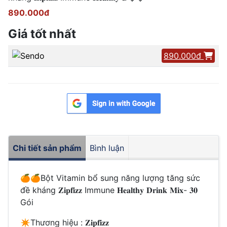
890.000đ
Giá tốt nhất
890.000đ
Chi tiết sản phẩm
Bình luận
🍊🍊
Bột Vitamin bổ sung năng lượng tăng sức
đề kháng
𝐙𝐢𝐩𝐟𝐢𝐳𝐳
Immune
𝐇𝐞𝐚𝐥𝐭𝐡𝐲
𝐃𝐫𝐢𝐧𝐤
𝐌𝐢𝐱
-
𝟑𝟎
Gói
✴️
Thương hiệu :
𝐙𝐢𝐩𝐟𝐢𝐳𝐳