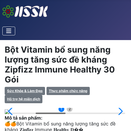
Bột Vitamin bổ sung năng
lượng tăng sức đề kháng
Zipfizz Immune Healthy 30
Gói
Sức Khỏe & Làm Đẹp
Thực phẩm chức năng
Hỗ trợ hệ miễn dịch
1
2
Mô tả sản phẩm:
🍊🍊Bột Vitamin bổ sung năng lượng tăng sức đề
kháng 𝐙𝐢𝐩𝐟𝐢𝐳𝐳 Immune 𝐇𝐞𝐚𝐥𝐭𝐡𝐲 𝐃��