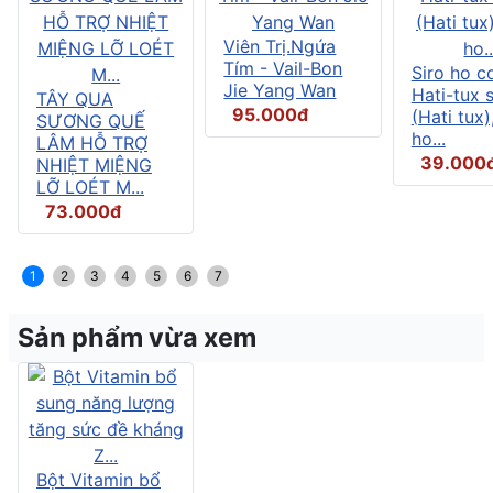
Viên Trị.Ngứa
Tím - Vail-Bon
Siro ho c
Jie Yang Wan
Hati-tux 
TÂY QUA
95.000đ
(Hati tux)
SƯƠNG QUẾ
ho...
LÂM HỖ TRỢ
39.000
NHIỆT MIỆNG
LỠ LOÉT M...
73.000đ
1
2
3
4
5
6
7
Sản phẩm vừa xem
Bột Vitamin bổ