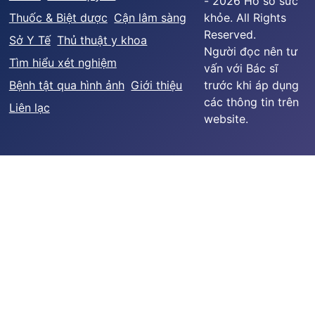
- 2026 Hồ sơ sức
Thuốc & Biệt dược
Cận lâm sàng
khỏe. All Rights
Reserved.
Sở Y Tế
Thủ thuật y khoa
Người đọc nên tư
Tìm hiểu xét nghiệm
vấn với Bác sĩ
Bệnh tật qua hình ảnh
Giới thiệu
trước khi áp dụng
các thông tin trên
Liên lạc
website.