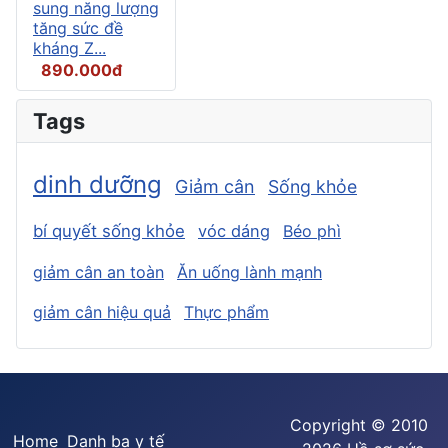
sung năng lượng
tăng sức đề
kháng Z...
890.000đ
Tags
dinh dưỡng
Giảm cân
Sống khỏe
bí quyết sống khỏe
vóc dáng
Béo phì
giảm cân an toàn
Ăn uống lành mạnh
giảm cân hiệu quả
Thực phẩm
Copyright © 2010
Home
Danh bạ y tế